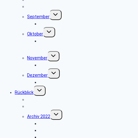
August
Untermenü
September
umschalten
Besuch der Heerser Mühle
Untermenü
Oktober
umschalten
Radio- und Telefonmuseum im alten
Verstärkeramt St. Viet
Untermenü
November
umschalten
keine Veranstaltung
Untermenü
Dezember
umschalten
Weihnachtsfeier 2025
Untermenü
Rückblick
umschalten
Jahresprogramme als PDF
Archiv 2023
Untermenü
Archiv 2022
umschalten
Papiermühle Schieder
Heinz Nixdorf MuseumsForum
Grillfest in Diestelbruch