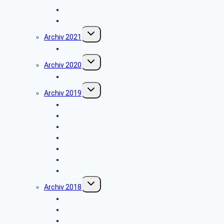
Grünkohlessen im Alter Krug
Weihnachtsfeier 2022
Untermenü
Archiv 2021
umschalten
Weihnachtsfeier 2021
Untermenü
Archiv 2020
umschalten
Vortrag über Hörgeräte
Untermenü
Archiv 2019
umschalten
Wanderung Externsteine
VW-Werk Wolfsburg
Grillfest in Diestelbruch
Minden-Schachtschleuse
Goeken-Backen
Besuch der Dr. Oetker Welt
Weihnachtsfeier 2019
Untermenü
Archiv 2018
umschalten
Gefahren in der dunklen Jahreszeit
Wanderung zum Burgmuseum Horn
Informationen zu den Pflegediensten