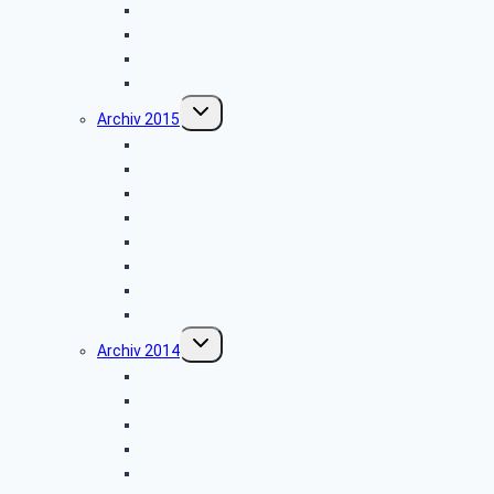
Vor­trag: IP-Te­le­fo­nie
Münster
Schiedersee-Schifffahrt
Weihnachtsfeier 2016
Untermenü
Archiv 2015
umschalten
Schlossbesichtigung in Detmold
Besichtigung des Tabak- und Zigarrenmuseums
Besichtigung des Briefzentrums Herford
Fahrt zum Möhnesee
Grillfest in Diestelbruch
Besichtigung Strate-Brauerei Detmold
Besichtigung der PSD-Bank in Münster
Weihnachtsfeier 2015
Untermenü
Archiv 2014
umschalten
Vortrag: „Umsorgt im Alter”
Glühwein-Wanderung
Stadtwerke Lemgo
Wasserpark Währentrup
Sternwarte Bochum