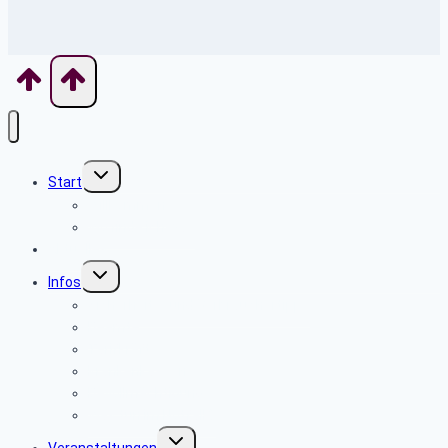
Untermenü
Start
umschalten
Willkommen
Wo finde ich was
Aktuelles
Untermenü
Infos
umschalten
Sicherheits- und Verbrauchertipps
Beamte
Tarifkräfte
Krankenkassen
Bevollmächtigung
Was tun im Notfall ?
Untermenü