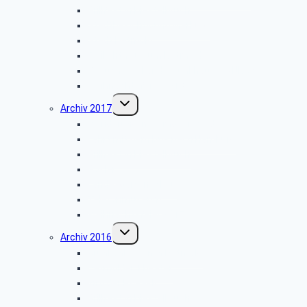
Grillfest in Diestelbruch
Stadtbesichtigung Marburg
Stadt Detmold
Freilichtmuseum Detmold
Besuch des Landesfunkhauses (NDR)
Weihnachtsfeier 2018
Untermenü
Archiv 2017
umschalten
Wanderung im Lemgoer Wald
Fahrt mit dem Bus nach Hamburg
Grillfest in Diestelbruch
Goslar
Landesgartenschau
Telefonmuseum
Weihnachtsfeier 2017
Untermenü
Archiv 2016
umschalten
Grünkohlessen in Detmold
Detmolder Theater
Info der PBeaKK
Grillfest in Diestelbruch