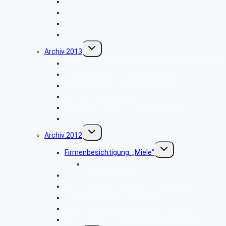
Weserfahrt
Dornröschenschloss Sababurg
Zumtobel Lighting
Weihnachtsfeier 2014
Untermenü
Archiv 2013
umschalten
Vortrag: „Kriminalitätsvorbeugung”
Besichtigung: „Paderborn Airport”
WDR-Studio Bielefeld
Werksbesichtigung: „riha WeserGold”
Vortrag: „Patientenverfügung”
Weihnachtsfeier 2013
Untermenü
Archiv 2012
umschalten
Untermenü
Firmenbesichtigung: „Miele”
umschalten
Bildergalerie ZDF
Besichtigung: „Hubschraubermuseum”
Wanderung an den Emsquellen
Besichtigung: „Freilichtmuseum Detmold”
Firmenbesichtigung: „CLAAS Harsewinkel”
Weihnachtsfeier 2012