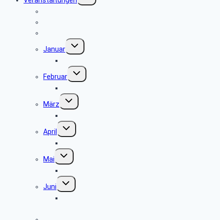
Veranstaltungen
umschalten
Anmeldeformular
Hinweise zu unseren Reisen
Reisebedingungen
Untermenü
Januar
umschalten
keine Veranstaltung
Untermenü
Februar
umschalten
keine Veranstaltung
Untermenü
März
umschalten
Museum und Café Ziegelei Lage
Untermenü
April
umschalten
Museum Fürstenberger Porzellan
Untermenü
Mai
umschalten
Grillfest in Diestelbruch
Untermenü
Juni
umschalten
Radtour vom Ziegeleimuseum in Lage nach
Herford
Juli