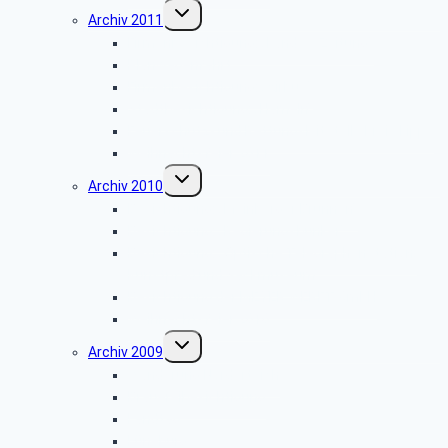
Untermenü
Archiv 2011
umschalten
Firmenbesichtigung: „Landes-Zeitung”
Planwagenfahrt
Firmenbesichtigung: „Airbus”
Stadtbesichtigung: „Hameln”
Feuerschutz- und Rettungsleitstelle Kreis Lippe
Weihnachtsfeier 2011
Untermenü
Archiv 2010
umschalten
Besichtigung: „Meinberger Brunnen”
Besichtigung: „Regierungsbunker”
Besichtigung: „Optische Telegraphenstation,
Kunstpfad und Sackmuseum”
Besichtigung der MEYER WERFT GmbH
Weihnachtsfeier 2010
Untermenü
Archiv 2009
umschalten
Wanderung Norderteich
Brauereibesichtigung
Landtag
Lüneburg