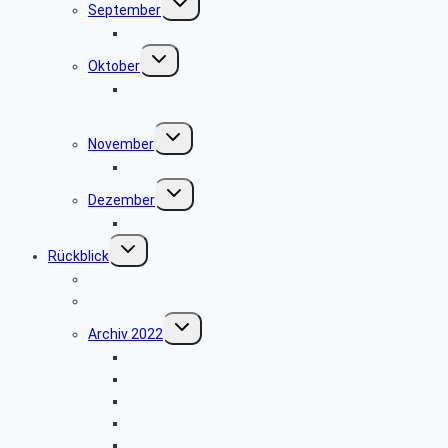
September
umschalten
Besuch der Heerser Mühle
Untermenü
Oktober
umschalten
Radio- und Telefonmuseum im alten
Verstärkeramt St. Viet
Untermenü
November
umschalten
keine Veranstaltung
Untermenü
Dezember
umschalten
Weihnachtsfeier 2025
Untermenü
Rückblick
umschalten
Jahresprogramme als PDF
Archiv 2023
Untermenü
Archiv 2022
umschalten
Papiermühle Schieder
Heinz Nixdorf MuseumsForum
Grillfest in Diestelbruch
Grünkohlessen im Alter Krug
Weihnachtsfeier 2022