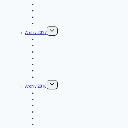
Stadt Detmold
Freilichtmuseum Detmold
Besuch des Landesfunkhauses (NDR)
Weihnachtsfeier 2018
Untermenü
Archiv 2017
umschalten
Wanderung im Lemgoer Wald
Fahrt mit dem Bus nach Hamburg
Grillfest in Diestelbruch
Goslar
Landesgartenschau
Telefonmuseum
Weihnachtsfeier 2017
Untermenü
Archiv 2016
umschalten
Grünkohlessen in Detmold
Detmolder Theater
Info der PBeaKK
Grillfest in Diestelbruch
Vor­trag: IP-Te­le­fo­nie
Münster