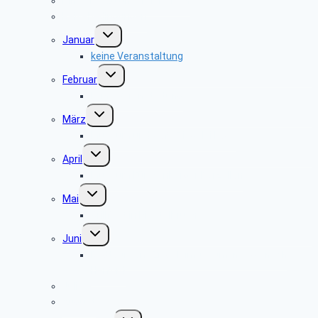
Hinweise zu unseren Reisen
Reisebedingungen
Untermenü
Januar
umschalten
keine Veranstaltung
Untermenü
Februar
umschalten
keine Veranstaltung
Untermenü
März
umschalten
Museum und Café Ziegelei Lage
Untermenü
April
umschalten
Museum Fürstenberger Porzellan
Untermenü
Mai
umschalten
Grillfest in Diestelbruch
Untermenü
Juni
umschalten
Radtour vom Ziegeleimuseum in Lage nach
Herford
Juli
August
Untermenü