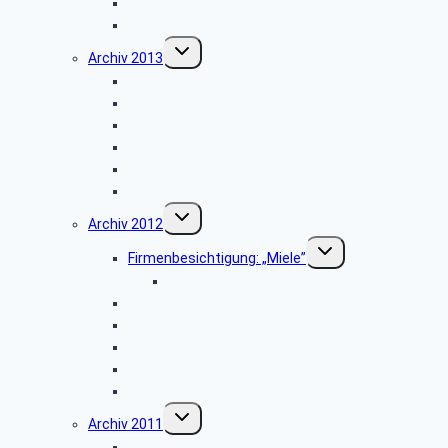
Zumtobel Lighting
Weihnachtsfeier 2014
Untermenü
Archiv 2013
umschalten
Vortrag: „Kriminalitätsvorbeugung”
Besichtigung: „Paderborn Airport”
WDR-Studio Bielefeld
Werksbesichtigung: „riha WeserGold”
Vortrag: „Patientenverfügung”
Weihnachtsfeier 2013
Untermenü
Archiv 2012
umschalten
Untermenü
Firmenbesichtigung: „Miele”
umschalten
Bildergalerie ZDF
Besichtigung: „Hubschraubermuseum”
Wanderung an den Emsquellen
Besichtigung: „Freilichtmuseum Detmold”
Firmenbesichtigung: „CLAAS Harsewinkel”
Weihnachtsfeier 2012
Untermenü
Archiv 2011
umschalten
Firmenbesichtigung: „Landes-Zeitung”