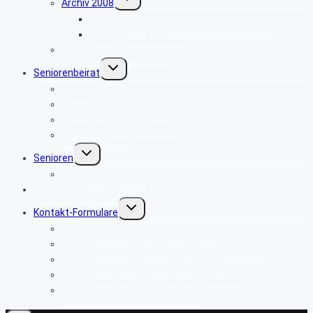
Archiv 2008
umschalten
Besichtigung des Heinz Nixdorf Museums
Weihnachtsfeier 2008
Bautrupp Lage von 1953
Untermenü
Seniorenbeirat
umschalten
Über uns
Seniorenbeirat Bielefeld
Seniorenbeirat Paderborn
Die anderen SBR
Untermenü
Senioren
umschalten
Seniorenfrühstück
Newsletter-Anmeldung
Untermenü
Kontakt-Formulare
umschalten
E-Mail an Ermano Wabner versenden:
E-Mail an Brigitte Kopeć-Trojański versenden:
E-Mail an Thomas Brune versenden:
E-Mail an Claus Meierjohann versenden:
E-Mail an Webmaster versenden