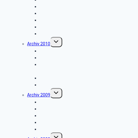
Planwagenfahrt
Firmenbesichtigung: „Airbus”
Stadtbesichtigung: „Hameln”
Feuerschutz- und Rettungsleitstelle Kreis Lippe
Weihnachtsfeier 2011
Untermenü
Archiv 2010
umschalten
Besichtigung: „Meinberger Brunnen”
Besichtigung: „Regierungsbunker”
Besichtigung: „Optische Telegraphenstation,
Kunstpfad und Sackmuseum”
Besichtigung der MEYER WERFT GmbH
Weihnachtsfeier 2010
Untermenü
Archiv 2009
umschalten
Wanderung Norderteich
Brauereibesichtigung
Landtag
Lüneburg
Weihnachtsfeier 2009
Untermenü