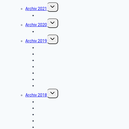
Untermenü
Archiv 2021
umschalten
Weihnachtsfeier 2021
Untermenü
Archiv 2020
umschalten
Vortrag über Hörgeräte
Untermenü
Archiv 2019
umschalten
Wanderung Externsteine
VW-Werk Wolfsburg
Grillfest in Diestelbruch
Minden-Schachtschleuse
Goeken-Backen
Besuch der Dr. Oetker Welt
Weihnachtsfeier 2019
Untermenü
Archiv 2018
umschalten
Gefahren in der dunklen Jahreszeit
Wanderung zum Burgmuseum Horn
Informationen zu den Pflegediensten
Grillfest in Diestelbruch
Stadtbesichtigung Marburg