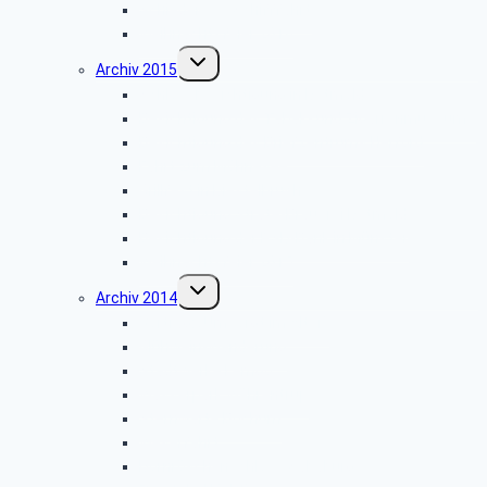
Schiedersee-Schifffahrt
Weihnachtsfeier 2016
Untermenü
Archiv 2015
umschalten
Schlossbesichtigung in Detmold
Besichtigung des Tabak- und Zigarrenmuseums
Besichtigung des Briefzentrums Herford
Fahrt zum Möhnesee
Grillfest in Diestelbruch
Besichtigung Strate-Brauerei Detmold
Besichtigung der PSD-Bank in Münster
Weihnachtsfeier 2015
Untermenü
Archiv 2014
umschalten
Vortrag: „Umsorgt im Alter”
Glühwein-Wanderung
Stadtwerke Lemgo
Wasserpark Währentrup
Sternwarte Bochum
Weserfahrt
Dornröschenschloss Sababurg