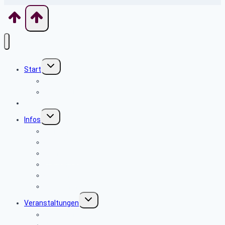
Untermenü
Start
umschalten
Willkommen
Wo finde ich was
Aktuelles
Untermenü
Infos
umschalten
Sicherheits- und Verbrauchertipps
Beamte
Tarifkräfte
Krankenkassen
Bevollmächtigung
Was tun im Notfall ?
Untermenü
Veranstaltungen
umschalten
Anmeldeformular