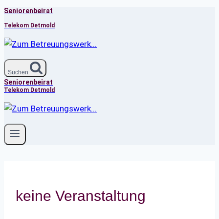
Seniorenbeirat
Zum
Inhalt
Telekom Detmold
springen
Suchen
Seniorenbeirat
Telekom Detmold
keine Veranstaltung