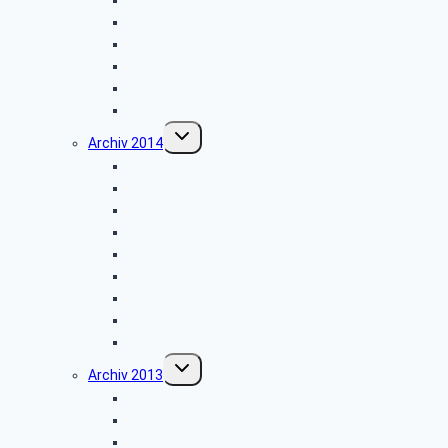
Fahrt zum Möhnesee
Grillfest in Diestelbruch
Besichtigung Strate-Brauerei Detmold
Besichtigung der PSD-Bank in Münster
Weihnachtsfeier 2015
Untermenü
Archiv 2014
umschalten
Vortrag: „Umsorgt im Alter”
Glühwein-Wanderung
Stadtwerke Lemgo
Wasserpark Währentrup
Sternwarte Bochum
Weserfahrt
Dornröschenschloss Sababurg
Zumtobel Lighting
Weihnachtsfeier 2014
Untermenü
Archiv 2013
umschalten
Vortrag: „Kriminalitätsvorbeugung”
Besichtigung: „Paderborn Airport”
WDR-Studio Bielefeld