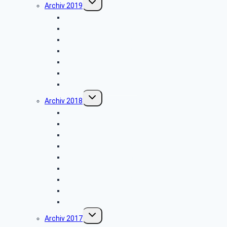
Archiv 2019
umschalten
Wanderung Externsteine
VW-Werk Wolfsburg
Grillfest in Diestelbruch
Minden-Schachtschleuse
Goeken-Backen
Besuch der Dr. Oetker Welt
Weihnachtsfeier 2019
Untermenü
Archiv 2018
umschalten
Gefahren in der dunklen Jahreszeit
Wanderung zum Burgmuseum Horn
Informationen zu den Pflegediensten
Grillfest in Diestelbruch
Stadtbesichtigung Marburg
Stadt Detmold
Freilichtmuseum Detmold
Besuch des Landesfunkhauses (NDR)
Weihnachtsfeier 2018
Untermenü
Archiv 2017
umschalten