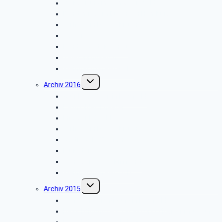
Wanderung im Lemgoer Wald
Fahrt mit dem Bus nach Hamburg
Grillfest in Diestelbruch
Goslar
Landesgartenschau
Telefonmuseum
Weihnachtsfeier 2017
Untermenü
Archiv 2016
umschalten
Grünkohlessen in Detmold
Detmolder Theater
Info der PBeaKK
Grillfest in Diestelbruch
Vor­trag: IP-Te­le­fo­nie
Münster
Schiedersee-Schifffahrt
Weihnachtsfeier 2016
Untermenü
Archiv 2015
umschalten
Schlossbesichtigung in Detmold
Besichtigung des Tabak- und Zigarrenmuseums
Besichtigung des Briefzentrums Herford