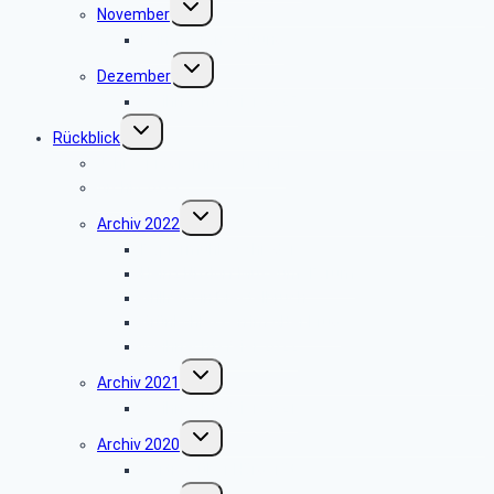
November
umschalten
keine Veranstaltung
Untermenü
Dezember
umschalten
Weihnachtsfeier 2025
Untermenü
Rückblick
umschalten
Jahresprogramme als PDF
Archiv 2023
Untermenü
Archiv 2022
umschalten
Papiermühle Schieder
Heinz Nixdorf MuseumsForum
Grillfest in Diestelbruch
Grünkohlessen im Alter Krug
Weihnachtsfeier 2022
Untermenü
Archiv 2021
umschalten
Weihnachtsfeier 2021
Untermenü
Archiv 2020
umschalten
Vortrag über Hörgeräte
Untermenü