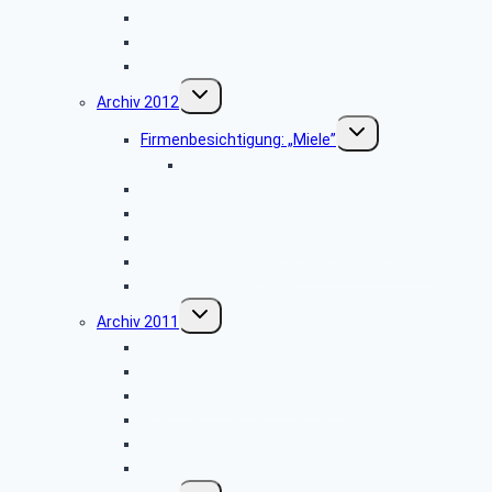
Werksbesichtigung: „riha WeserGold”
Vortrag: „Patientenverfügung”
Weihnachtsfeier 2013
Untermenü
Archiv 2012
umschalten
Untermenü
Firmenbesichtigung: „Miele”
umschalten
Bildergalerie ZDF
Besichtigung: „Hubschraubermuseum”
Wanderung an den Emsquellen
Besichtigung: „Freilichtmuseum Detmold”
Firmenbesichtigung: „CLAAS Harsewinkel”
Weihnachtsfeier 2012
Untermenü
Archiv 2011
umschalten
Firmenbesichtigung: „Landes-Zeitung”
Planwagenfahrt
Firmenbesichtigung: „Airbus”
Stadtbesichtigung: „Hameln”
Feuerschutz- und Rettungsleitstelle Kreis Lippe
Weihnachtsfeier 2011
Untermenü