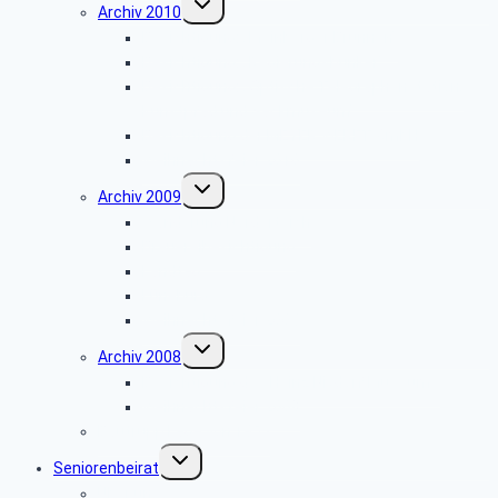
Archiv 2010
umschalten
Besichtigung: „Meinberger Brunnen”
Besichtigung: „Regierungsbunker”
Besichtigung: „Optische Telegraphenstation,
Kunstpfad und Sackmuseum”
Besichtigung der MEYER WERFT GmbH
Weihnachtsfeier 2010
Untermenü
Archiv 2009
umschalten
Wanderung Norderteich
Brauereibesichtigung
Landtag
Lüneburg
Weihnachtsfeier 2009
Untermenü
Archiv 2008
umschalten
Besichtigung des Heinz Nixdorf Museums
Weihnachtsfeier 2008
Bautrupp Lage von 1953
Untermenü
Seniorenbeirat
umschalten
Über uns