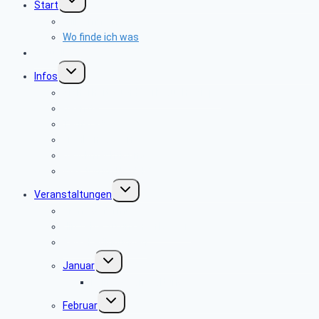
Start
umschalten
Willkommen
Wo finde ich was
Aktuelles
Untermenü
Infos
umschalten
Sicherheits- und Verbrauchertipps
Beamte
Tarifkräfte
Krankenkassen
Bevollmächtigung
Was tun im Notfall ?
Untermenü
Veranstaltungen
umschalten
Anmeldeformular
Hinweise zu unseren Reisen
Reisebedingungen
Untermenü
Januar
umschalten
keine Veranstaltung
Untermenü
Februar
umschalten