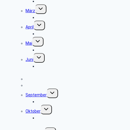
keine Veranstaltung
Untermenü
März
umschalten
Museum und Café Ziegelei Lage
Untermenü
April
umschalten
Museum Fürstenberger Porzellan
Untermenü
Mai
umschalten
Grillfest in Diestelbruch
Untermenü
Juni
umschalten
Radtour vom Ziegeleimuseum in Lage nach
Herford
Juli
August
Untermenü
September
umschalten
Besuch der Heerser Mühle
Untermenü
Oktober
umschalten
Radio- und Telefonmuseum im alten
Verstärkeramt St. Viet
Untermenü