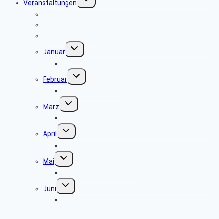
Veranstaltungen
umschalten
Anmeldeformular
Hinweise zu unseren Reisen
Reisebedingungen
Untermenü
Januar
umschalten
keine Veranstaltung
Untermenü
Februar
umschalten
keine Veranstaltung
Untermenü
März
umschalten
Museum und Café Ziegelei Lage
Untermenü
April
umschalten
Museum Fürstenberger Porzellan
Untermenü
Mai
umschalten
Grillfest in Diestelbruch
Untermenü
Juni
umschalten
Radtour vom Ziegeleimuseum in Lage nach
Herford