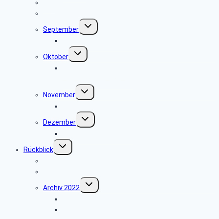
Juli
August
Untermenü
September
umschalten
Besuch der Heerser Mühle
Untermenü
Oktober
umschalten
Radio- und Telefonmuseum im alten
Verstärkeramt St. Viet
Untermenü
November
umschalten
keine Veranstaltung
Untermenü
Dezember
umschalten
Weihnachtsfeier 2025
Untermenü
Rückblick
umschalten
Jahresprogramme als PDF
Archiv 2023
Untermenü
Archiv 2022
umschalten
Papiermühle Schieder
Heinz Nixdorf MuseumsForum