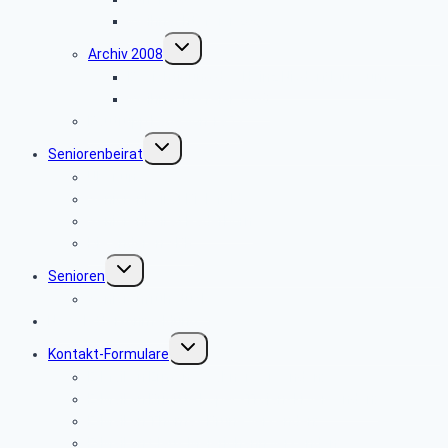
Weihnachtsfeier 2009
Untermenü
Archiv 2008
umschalten
Besichtigung des Heinz Nixdorf Museums
Weihnachtsfeier 2008
Bautrupp Lage von 1953
Untermenü
Seniorenbeirat
umschalten
Über uns
Seniorenbeirat Bielefeld
Seniorenbeirat Paderborn
Die anderen SBR
Untermenü
Senioren
umschalten
Seniorenfrühstück
Newsletter-Anmeldung
Untermenü
Kontakt-Formulare
umschalten
E-Mail an Ermano Wabner versenden:
E-Mail an Brigitte Kopeć-Trojański versenden:
E-Mail an Thomas Brune versenden:
E-Mail an Claus Meierjohann versenden: