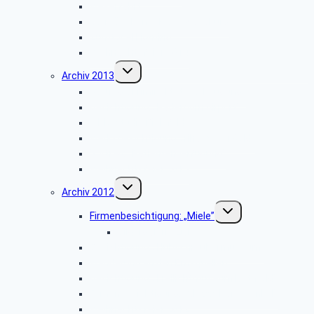
Weserfahrt
Dornröschenschloss Sababurg
Zumtobel Lighting
Weihnachtsfeier 2014
Untermenü
Archiv 2013
umschalten
Vortrag: „Kriminalitätsvorbeugung”
Besichtigung: „Paderborn Airport”
WDR-Studio Bielefeld
Werksbesichtigung: „riha WeserGold”
Vortrag: „Patientenverfügung”
Weihnachtsfeier 2013
Untermenü
Archiv 2012
umschalten
Untermenü
Firmenbesichtigung: „Miele”
umschalten
Bildergalerie ZDF
Besichtigung: „Hubschraubermuseum”
Wanderung an den Emsquellen
Besichtigung: „Freilichtmuseum Detmold”
Firmenbesichtigung: „CLAAS Harsewinkel”
Weihnachtsfeier 2012