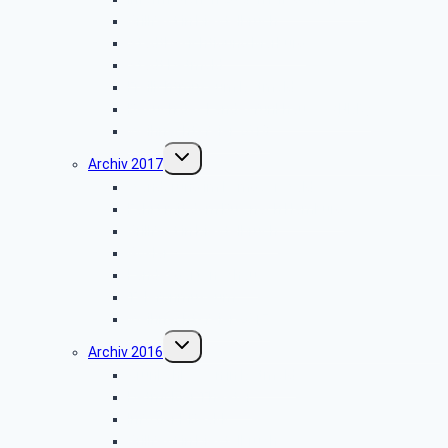
Grillfest in Diestelbruch
Stadtbesichtigung Marburg
Stadt Detmold
Freilichtmuseum Detmold
Besuch des Landesfunkhauses (NDR)
Weihnachtsfeier 2018
Untermenü
Archiv 2017
umschalten
Wanderung im Lemgoer Wald
Fahrt mit dem Bus nach Hamburg
Grillfest in Diestelbruch
Goslar
Landesgartenschau
Telefonmuseum
Weihnachtsfeier 2017
Untermenü
Archiv 2016
umschalten
Grünkohlessen in Detmold
Detmolder Theater
Info der PBeaKK
Grillfest in Diestelbruch