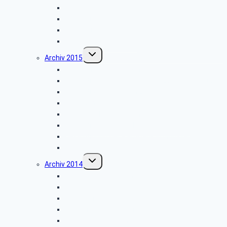
Vor­trag: IP-Te­le­fo­nie
Münster
Schiedersee-Schifffahrt
Weihnachtsfeier 2016
Untermenü
Archiv 2015
umschalten
Schlossbesichtigung in Detmold
Besichtigung des Tabak- und Zigarrenmuseums
Besichtigung des Briefzentrums Herford
Fahrt zum Möhnesee
Grillfest in Diestelbruch
Besichtigung Strate-Brauerei Detmold
Besichtigung der PSD-Bank in Münster
Weihnachtsfeier 2015
Untermenü
Archiv 2014
umschalten
Vortrag: „Umsorgt im Alter”
Glühwein-Wanderung
Stadtwerke Lemgo
Wasserpark Währentrup
Sternwarte Bochum