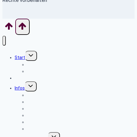
Untermenü
Start
umschalten
Willkommen
Wo finde ich was
Aktuelles
Untermenü
Infos
umschalten
Sicherheits- und Verbrauchertipps
Beamte
Tarifkräfte
Krankenkassen
Bevollmächtigung
Was tun im Notfall ?
Untermenü