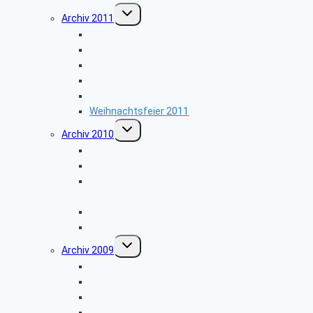
Untermenü
Archiv 2011
umschalten
Firmenbesichtigung: „Landes-Zeitung”
Planwagenfahrt
Firmenbesichtigung: „Airbus”
Stadtbesichtigung: „Hameln”
Feuerschutz- und Rettungsleitstelle Kreis Lippe
Weihnachtsfeier 2011
Untermenü
Archiv 2010
umschalten
Besichtigung: „Meinberger Brunnen”
Besichtigung: „Regierungsbunker”
Besichtigung: „Optische Telegraphenstation,
Kunstpfad und Sackmuseum”
Besichtigung der MEYER WERFT GmbH
Weihnachtsfeier 2010
Untermenü
Archiv 2009
umschalten
Wanderung Norderteich
Brauereibesichtigung
Landtag
Lüneburg