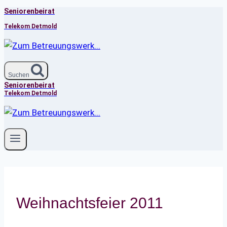
Seniorenbeirat
Zum
Inhalt
Telekom Detmold
springen
Suchen
Seniorenbeirat
Telekom Detmold
Weihnachtsfeier 2011