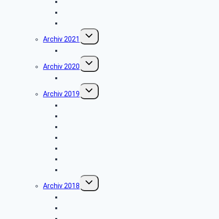
Grillfest in Diestelbruch
Grünkohlessen im Alter Krug
Weihnachtsfeier 2022
Untermenü
Archiv 2021
umschalten
Weihnachtsfeier 2021
Untermenü
Archiv 2020
umschalten
Vortrag über Hörgeräte
Untermenü
Archiv 2019
umschalten
Wanderung Externsteine
VW-Werk Wolfsburg
Grillfest in Diestelbruch
Minden-Schachtschleuse
Goeken-Backen
Besuch der Dr. Oetker Welt
Weihnachtsfeier 2019
Untermenü
Archiv 2018
umschalten
Gefahren in der dunklen Jahreszeit
Wanderung zum Burgmuseum Horn
Informationen zu den Pflegediensten