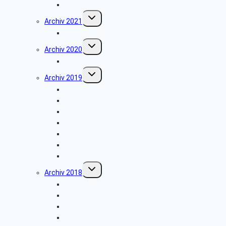
Weihnachtsfeier 2022
Untermenü
Archiv 2021
umschalten
Weihnachtsfeier 2021
Untermenü
Archiv 2020
umschalten
Vortrag über Hörgeräte
Untermenü
Archiv 2019
umschalten
Wanderung Externsteine
VW-Werk Wolfsburg
Grillfest in Diestelbruch
Minden-Schachtschleuse
Goeken-Backen
Besuch der Dr. Oetker Welt
Weihnachtsfeier 2019
Untermenü
Archiv 2018
umschalten
Gefahren in der dunklen Jahreszeit
Wanderung zum Burgmuseum Horn
Informationen zu den Pflegediensten
Grillfest in Diestelbruch