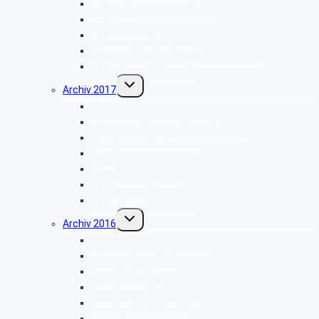
Stadtbesichtigung Marburg
Stadt Detmold
Freilichtmuseum Detmold
Besuch des Landesfunkhauses (NDR)
Weihnachtsfeier 2018
Untermenü
Archiv 2017
umschalten
Wanderung im Lemgoer Wald
Fahrt mit dem Bus nach Hamburg
Grillfest in Diestelbruch
Goslar
Landesgartenschau
Telefonmuseum
Weihnachtsfeier 2017
Untermenü
Archiv 2016
umschalten
Grünkohlessen in Detmold
Detmolder Theater
Info der PBeaKK
Grillfest in Diestelbruch
Vor­trag: IP-Te­le­fo­nie
Münster