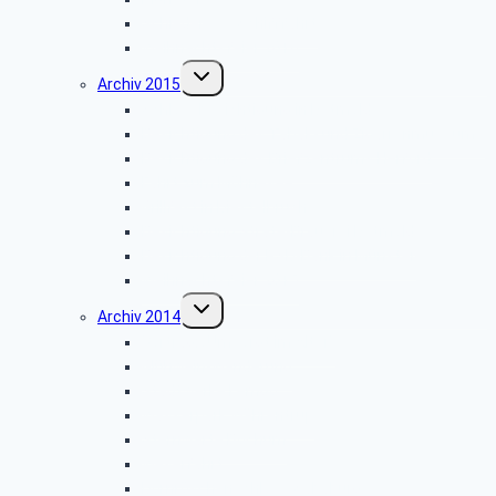
Schiedersee-Schifffahrt
Weihnachtsfeier 2016
Untermenü
Archiv 2015
umschalten
Schlossbesichtigung in Detmold
Besichtigung des Tabak- und Zigarrenmuseums
Besichtigung des Briefzentrums Herford
Fahrt zum Möhnesee
Grillfest in Diestelbruch
Besichtigung Strate-Brauerei Detmold
Besichtigung der PSD-Bank in Münster
Weihnachtsfeier 2015
Untermenü
Archiv 2014
umschalten
Vortrag: „Umsorgt im Alter”
Glühwein-Wanderung
Stadtwerke Lemgo
Wasserpark Währentrup
Sternwarte Bochum
Weserfahrt
Dornröschenschloss Sababurg