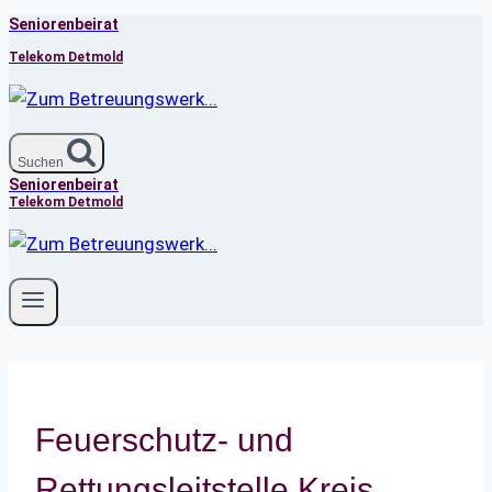
Seniorenbeirat
Zum
Inhalt
Telekom Detmold
springen
Suchen
Seniorenbeirat
Telekom Detmold
Feuerschutz- und
Rettungsleitstelle Kreis