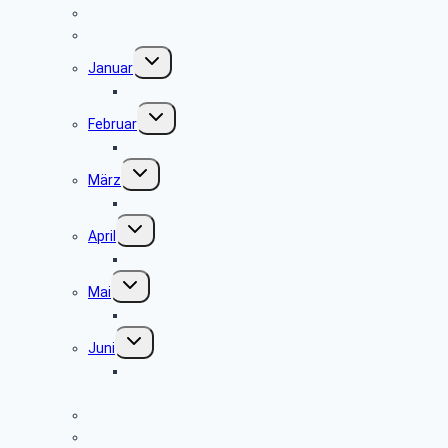
Hinweise zu unseren Reisen
Reisebedingungen
Untermenü
Januar
umschalten
keine Veranstaltung
Untermenü
Februar
umschalten
keine Veranstaltung
Untermenü
März
umschalten
Museum und Café Ziegelei Lage
Untermenü
April
umschalten
Museum Fürstenberger Porzellan
Untermenü
Mai
umschalten
Grillfest in Diestelbruch
Untermenü
Juni
umschalten
Radtour vom Ziegeleimuseum in Lage nach
Herford
Juli
August