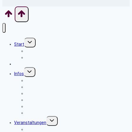
Untermenü
Start
umschalten
Willkommen
Wo finde ich was
Aktuelles
Untermenü
Infos
umschalten
Sicherheits- und Verbrauchertipps
Beamte
Tarifkräfte
Krankenkassen
Bevollmächtigung
Was tun im Notfall ?
Untermenü
Veranstaltungen
umschalten
Anmeldeformular