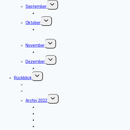
Untermenü
September
umschalten
Besuch der Heerser Mühle
Untermenü
Oktober
umschalten
Radio- und Telefonmuseum im alten
Verstärkeramt St. Viet
Untermenü
November
umschalten
keine Veranstaltung
Untermenü
Dezember
umschalten
Weihnachtsfeier 2025
Untermenü
Rückblick
umschalten
Jahresprogramme als PDF
Archiv 2023
Untermenü
Archiv 2022
umschalten
Papiermühle Schieder
Heinz Nixdorf MuseumsForum
Grillfest in Diestelbruch
Grünkohlessen im Alter Krug