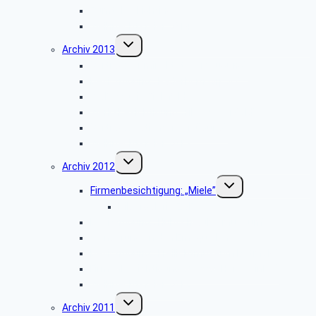
Zumtobel Lighting
Weihnachtsfeier 2014
Untermenü
Archiv 2013
umschalten
Vortrag: „Kriminalitätsvorbeugung”
Besichtigung: „Paderborn Airport”
WDR-Studio Bielefeld
Werksbesichtigung: „riha WeserGold”
Vortrag: „Patientenverfügung”
Weihnachtsfeier 2013
Untermenü
Archiv 2012
umschalten
Untermenü
Firmenbesichtigung: „Miele”
umschalten
Bildergalerie ZDF
Besichtigung: „Hubschraubermuseum”
Wanderung an den Emsquellen
Besichtigung: „Freilichtmuseum Detmold”
Firmenbesichtigung: „CLAAS Harsewinkel”
Weihnachtsfeier 2012
Untermenü
Archiv 2011
umschalten