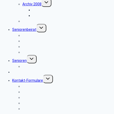
Untermenü
Archiv 2008
umschalten
Besichtigung des Heinz Nixdorf Museums
Weihnachtsfeier 2008
Bautrupp Lage von 1953
Untermenü
Seniorenbeirat
umschalten
Über uns
Seniorenbeirat Bielefeld
Seniorenbeirat Paderborn
Die anderen SBR
Untermenü
Senioren
umschalten
Seniorenfrühstück
Newsletter-Anmeldung
Untermenü
Kontakt-Formulare
umschalten
E-Mail an Ermano Wabner versenden:
E-Mail an Brigitte Kopeć-Trojański versenden:
E-Mail an Thomas Brune versenden:
E-Mail an Claus Meierjohann versenden:
E-Mail an Webmaster versenden