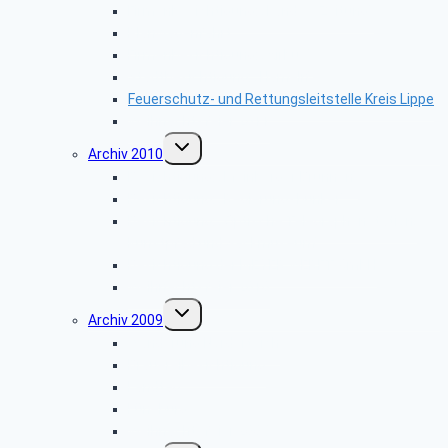
Firmenbesichtigung: „Landes-Zeitung”
Planwagenfahrt
Firmenbesichtigung: „Airbus”
Stadtbesichtigung: „Hameln”
Feuerschutz- und Rettungsleitstelle Kreis Lippe
Weihnachtsfeier 2011
Untermenü
Archiv 2010
umschalten
Besichtigung: „Meinberger Brunnen”
Besichtigung: „Regierungsbunker”
Besichtigung: „Optische Telegraphenstation,
Kunstpfad und Sackmuseum”
Besichtigung der MEYER WERFT GmbH
Weihnachtsfeier 2010
Untermenü
Archiv 2009
umschalten
Wanderung Norderteich
Brauereibesichtigung
Landtag
Lüneburg
Weihnachtsfeier 2009