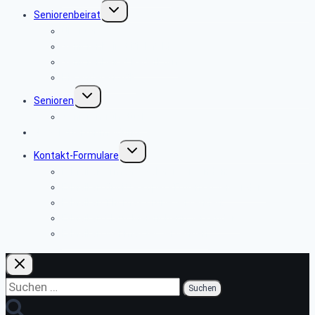
Untermenü
Seniorenbeirat
umschalten
Über uns
Seniorenbeirat Bielefeld
Seniorenbeirat Paderborn
Die anderen SBR
Untermenü
Senioren
umschalten
Seniorenfrühstück
Newsletter-Anmeldung
Untermenü
Kontakt-Formulare
umschalten
E-Mail an Ermano Wabner versenden:
E-Mail an Brigitte Kopeć-Trojański versenden:
E-Mail an Thomas Brune versenden:
E-Mail an Claus Meierjohann versenden:
E-Mail an Webmaster versenden
Suchen
nach: