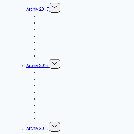
Untermenü
Archiv 2017
umschalten
Wanderung im Lemgoer Wald
Fahrt mit dem Bus nach Hamburg
Grillfest in Diestelbruch
Goslar
Landesgartenschau
Telefonmuseum
Weihnachtsfeier 2017
Untermenü
Archiv 2016
umschalten
Grünkohlessen in Detmold
Detmolder Theater
Info der PBeaKK
Grillfest in Diestelbruch
Vor­trag: IP-Te­le­fo­nie
Münster
Schiedersee-Schifffahrt
Weihnachtsfeier 2016
Untermenü
Archiv 2015
umschalten