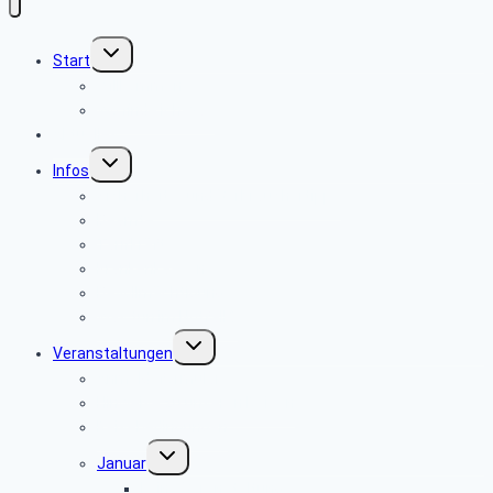
Untermenü
Start
umschalten
Willkommen
Wo finde ich was
Aktuelles
Untermenü
Infos
umschalten
Sicherheits- und Verbrauchertipps
Beamte
Tarifkräfte
Krankenkassen
Bevollmächtigung
Was tun im Notfall ?
Untermenü
Veranstaltungen
umschalten
Anmeldeformular
Hinweise zu unseren Reisen
Reisebedingungen
Untermenü
Januar
umschalten
keine Veranstaltung