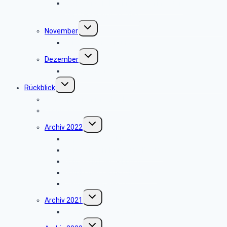
Radio- und Telefonmuseum im alten
Verstärkeramt St. Viet
Untermenü
November
umschalten
keine Veranstaltung
Untermenü
Dezember
umschalten
Weihnachtsfeier 2025
Untermenü
Rückblick
umschalten
Jahresprogramme als PDF
Archiv 2023
Untermenü
Archiv 2022
umschalten
Papiermühle Schieder
Heinz Nixdorf MuseumsForum
Grillfest in Diestelbruch
Grünkohlessen im Alter Krug
Weihnachtsfeier 2022
Untermenü
Archiv 2021
umschalten
Weihnachtsfeier 2021
Untermenü