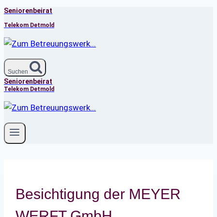
Seniorenbeirat
Zum
Inhalt
Telekom Detmold
springen
Suchen
Seniorenbeirat
Telekom Detmold
Besichtigung der MEYER
WERFT GmbH