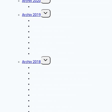
Archiv 2020
umschalten
Vortrag über Hörgeräte
Untermenü
Archiv 2019
umschalten
Wanderung Externsteine
VW-Werk Wolfsburg
Grillfest in Diestelbruch
Minden-Schachtschleuse
Goeken-Backen
Besuch der Dr. Oetker Welt
Weihnachtsfeier 2019
Untermenü
Archiv 2018
umschalten
Gefahren in der dunklen Jahreszeit
Wanderung zum Burgmuseum Horn
Informationen zu den Pflegediensten
Grillfest in Diestelbruch
Stadtbesichtigung Marburg
Stadt Detmold
Freilichtmuseum Detmold
Besuch des Landesfunkhauses (NDR)
Weihnachtsfeier 2018