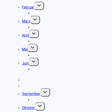
Untermenü
Februar
umschalten
keine Veranstaltung
Untermenü
März
umschalten
Museum und Café Ziegelei Lage
Untermenü
April
umschalten
Museum Fürstenberger Porzellan
Untermenü
Mai
umschalten
Grillfest in Diestelbruch
Untermenü
Juni
umschalten
Radtour vom Ziegeleimuseum in Lage nach
Herford
Juli
August
Untermenü
September
umschalten
Besuch der Heerser Mühle
Untermenü
Oktober
umschalten