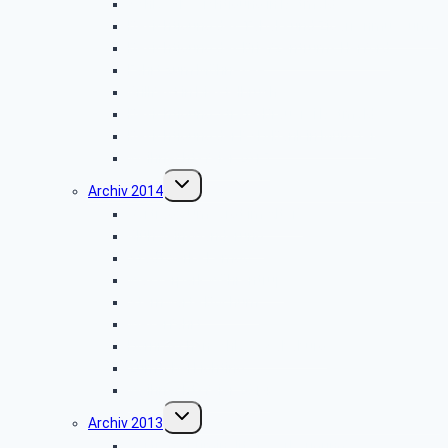
Schlossbesichtigung in Detmold
Besichtigung des Tabak- und Zigarrenmuseums
Besichtigung des Briefzentrums Herford
Fahrt zum Möhnesee
Grillfest in Diestelbruch
Besichtigung Strate-Brauerei Detmold
Besichtigung der PSD-Bank in Münster
Weihnachtsfeier 2015
Untermenü
Archiv 2014
umschalten
Vortrag: „Umsorgt im Alter”
Glühwein-Wanderung
Stadtwerke Lemgo
Wasserpark Währentrup
Sternwarte Bochum
Weserfahrt
Dornröschenschloss Sababurg
Zumtobel Lighting
Weihnachtsfeier 2014
Untermenü
Archiv 2013
umschalten
Vortrag: „Kriminalitätsvorbeugung”