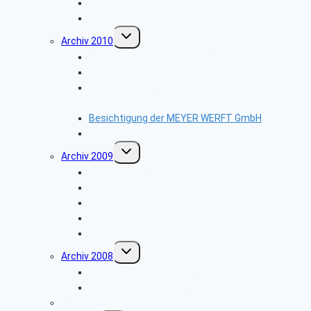
Feuerschutz- und Rettungsleitstelle Kreis Lippe
Weihnachtsfeier 2011
Untermenü
Archiv 2010
umschalten
Besichtigung: „Meinberger Brunnen”
Besichtigung: „Regierungsbunker”
Besichtigung: „Optische Telegraphenstation,
Kunstpfad und Sackmuseum”
Besichtigung der MEYER WERFT GmbH
Weihnachtsfeier 2010
Untermenü
Archiv 2009
umschalten
Wanderung Norderteich
Brauereibesichtigung
Landtag
Lüneburg
Weihnachtsfeier 2009
Untermenü
Archiv 2008
umschalten
Besichtigung des Heinz Nixdorf Museums
Weihnachtsfeier 2008
Bautrupp Lage von 1953