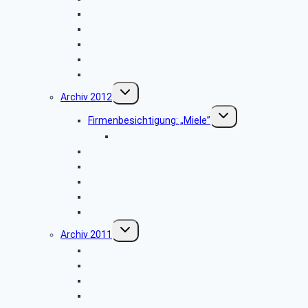
Besichtigung: „Paderborn Airport”
WDR-Studio Bielefeld
Werksbesichtigung: „riha WeserGold”
Vortrag: „Patientenverfügung”
Weihnachtsfeier 2013
Untermenü
Archiv 2012
umschalten
Untermenü
Firmenbesichtigung: „Miele”
umschalten
Bildergalerie ZDF
Besichtigung: „Hubschraubermuseum”
Wanderung an den Emsquellen
Besichtigung: „Freilichtmuseum Detmold”
Firmenbesichtigung: „CLAAS Harsewinkel”
Weihnachtsfeier 2012
Untermenü
Archiv 2011
umschalten
Firmenbesichtigung: „Landes-Zeitung”
Planwagenfahrt
Firmenbesichtigung: „Airbus”
Stadtbesichtigung: „Hameln”