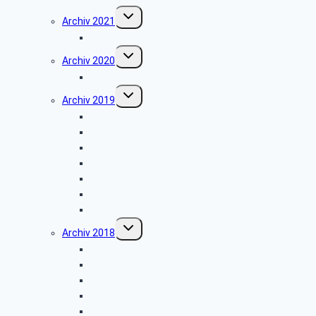
Untermenü
Archiv 2021
umschalten
Weihnachtsfeier 2021
Untermenü
Archiv 2020
umschalten
Vortrag über Hörgeräte
Untermenü
Archiv 2019
umschalten
Wanderung Externsteine
VW-Werk Wolfsburg
Grillfest in Diestelbruch
Minden-Schachtschleuse
Goeken-Backen
Besuch der Dr. Oetker Welt
Weihnachtsfeier 2019
Untermenü
Archiv 2018
umschalten
Gefahren in der dunklen Jahreszeit
Wanderung zum Burgmuseum Horn
Informationen zu den Pflegediensten
Grillfest in Diestelbruch
Stadtbesichtigung Marburg