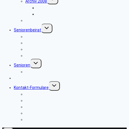
Archiv 2008
umschalten
Besichtigung des Heinz Nixdorf Museums
Weihnachtsfeier 2008
Bautrupp Lage von 1953
Untermenü
Seniorenbeirat
umschalten
Über uns
Seniorenbeirat Bielefeld
Seniorenbeirat Paderborn
Die anderen SBR
Untermenü
Senioren
umschalten
Seniorenfrühstück
Newsletter-Anmeldung
Untermenü
Kontakt-Formulare
umschalten
E-Mail an Ermano Wabner versenden:
E-Mail an Brigitte Kopeć-Trojański versenden:
E-Mail an Thomas Brune versenden:
E-Mail an Claus Meierjohann versenden:
E-Mail an Webmaster versenden