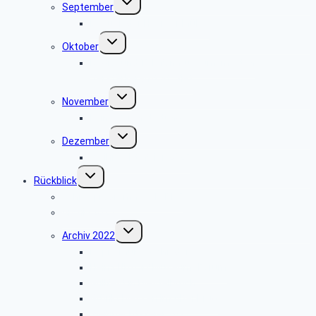
September
umschalten
Besuch der Heerser Mühle
Untermenü
Oktober
umschalten
Radio- und Telefonmuseum im alten
Verstärkeramt St. Viet
Untermenü
November
umschalten
keine Veranstaltung
Untermenü
Dezember
umschalten
Weihnachtsfeier 2025
Untermenü
Rückblick
umschalten
Jahresprogramme als PDF
Archiv 2023
Untermenü
Archiv 2022
umschalten
Papiermühle Schieder
Heinz Nixdorf MuseumsForum
Grillfest in Diestelbruch
Grünkohlessen im Alter Krug
Weihnachtsfeier 2022