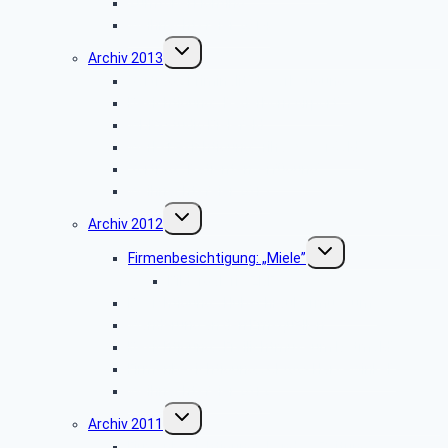
Zumtobel Lighting
Weihnachtsfeier 2014
Untermenü
Archiv 2013
umschalten
Vortrag: „Kriminalitätsvorbeugung”
Besichtigung: „Paderborn Airport”
WDR-Studio Bielefeld
Werksbesichtigung: „riha WeserGold”
Vortrag: „Patientenverfügung”
Weihnachtsfeier 2013
Untermenü
Archiv 2012
umschalten
Untermenü
Firmenbesichtigung: „Miele”
umschalten
Bildergalerie ZDF
Besichtigung: „Hubschraubermuseum”
Wanderung an den Emsquellen
Besichtigung: „Freilichtmuseum Detmold”
Firmenbesichtigung: „CLAAS Harsewinkel”
Weihnachtsfeier 2012
Untermenü
Archiv 2011
umschalten
Firmenbesichtigung: „Landes-Zeitung”