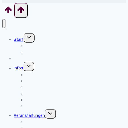
Untermenü
Start
umschalten
Willkommen
Wo finde ich was
Aktuelles
Untermenü
Infos
umschalten
Sicherheits- und Verbrauchertipps
Beamte
Tarifkräfte
Krankenkassen
Bevollmächtigung
Was tun im Notfall ?
Untermenü
Veranstaltungen
umschalten
Anmeldeformular