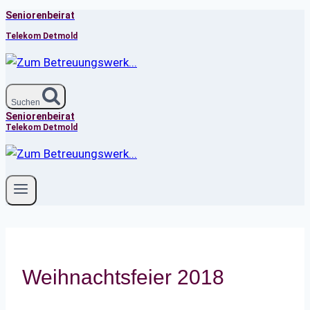
Seniorenbeirat
Zum
Inhalt
Telekom Detmold
springen
Suchen
Seniorenbeirat
Telekom Detmold
Weihnachtsfeier 2018