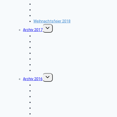
Stadt Detmold
Freilichtmuseum Detmold
Besuch des Landesfunkhauses (NDR)
Weihnachtsfeier 2018
Untermenü
Archiv 2017
umschalten
Wanderung im Lemgoer Wald
Fahrt mit dem Bus nach Hamburg
Grillfest in Diestelbruch
Goslar
Landesgartenschau
Telefonmuseum
Weihnachtsfeier 2017
Untermenü
Archiv 2016
umschalten
Grünkohlessen in Detmold
Detmolder Theater
Info der PBeaKK
Grillfest in Diestelbruch
Vor­trag: IP-Te­le­fo­nie
Münster