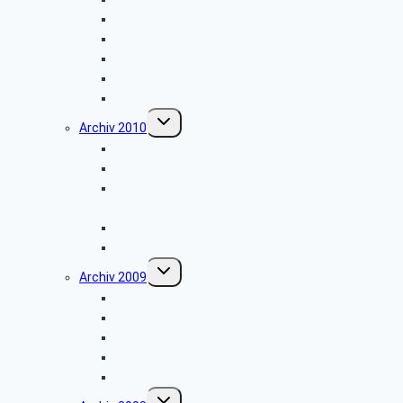
Planwagenfahrt
Firmenbesichtigung: „Airbus”
Stadtbesichtigung: „Hameln”
Feuerschutz- und Rettungsleitstelle Kreis Lippe
Weihnachtsfeier 2011
Untermenü
Archiv 2010
umschalten
Besichtigung: „Meinberger Brunnen”
Besichtigung: „Regierungsbunker”
Besichtigung: „Optische Telegraphenstation,
Kunstpfad und Sackmuseum”
Besichtigung der MEYER WERFT GmbH
Weihnachtsfeier 2010
Untermenü
Archiv 2009
umschalten
Wanderung Norderteich
Brauereibesichtigung
Landtag
Lüneburg
Weihnachtsfeier 2009
Untermenü