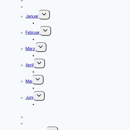
Hinweise zu unseren Reisen
Reisebedingungen
Untermenü
Januar
umschalten
keine Veranstaltung
Untermenü
Februar
umschalten
keine Veranstaltung
Untermenü
März
umschalten
Museum und Café Ziegelei Lage
Untermenü
April
umschalten
Museum Fürstenberger Porzellan
Untermenü
Mai
umschalten
Grillfest in Diestelbruch
Untermenü
Juni
umschalten
Radtour vom Ziegeleimuseum in Lage nach
Herford
Juli
August
Untermenü