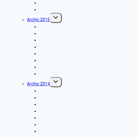
Schiedersee-Schifffahrt
Weihnachtsfeier 2016
Untermenü
Archiv 2015
umschalten
Schlossbesichtigung in Detmold
Besichtigung des Tabak- und Zigarrenmuseums
Besichtigung des Briefzentrums Herford
Fahrt zum Möhnesee
Grillfest in Diestelbruch
Besichtigung Strate-Brauerei Detmold
Besichtigung der PSD-Bank in Münster
Weihnachtsfeier 2015
Untermenü
Archiv 2014
umschalten
Vortrag: „Umsorgt im Alter”
Glühwein-Wanderung
Stadtwerke Lemgo
Wasserpark Währentrup
Sternwarte Bochum
Weserfahrt
Dornröschenschloss Sababurg