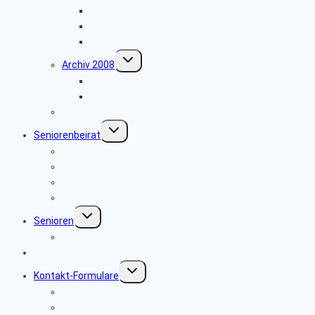
Landtag
Lüneburg
Weihnachtsfeier 2009
Untermenü
Archiv 2008
umschalten
Besichtigung des Heinz Nixdorf Museums
Weihnachtsfeier 2008
Bautrupp Lage von 1953
Untermenü
Seniorenbeirat
umschalten
Über uns
Seniorenbeirat Bielefeld
Seniorenbeirat Paderborn
Die anderen SBR
Untermenü
Senioren
umschalten
Seniorenfrühstück
Newsletter-Anmeldung
Untermenü
Kontakt-Formulare
umschalten
E-Mail an Ermano Wabner versenden:
E-Mail an Brigitte Kopeć-Trojański versenden: