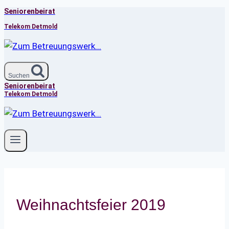
Seniorenbeirat
Zum
Inhalt
Telekom Detmold
springen
Suchen
Seniorenbeirat
Telekom Detmold
Weihnachtsfeier 2019