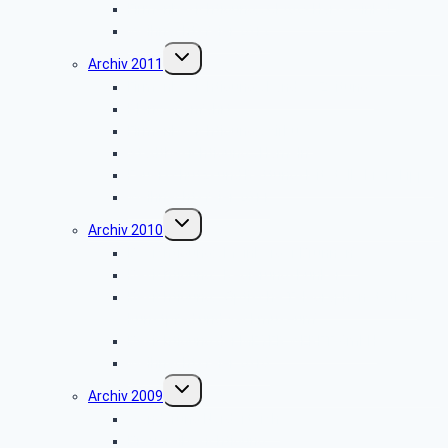
Firmenbesichtigung: „CLAAS Harsewinkel”
Weihnachtsfeier 2012
Untermenü
Archiv 2011
umschalten
Firmenbesichtigung: „Landes-Zeitung”
Planwagenfahrt
Firmenbesichtigung: „Airbus”
Stadtbesichtigung: „Hameln”
Feuerschutz- und Rettungsleitstelle Kreis Lippe
Weihnachtsfeier 2011
Untermenü
Archiv 2010
umschalten
Besichtigung: „Meinberger Brunnen”
Besichtigung: „Regierungsbunker”
Besichtigung: „Optische Telegraphenstation,
Kunstpfad und Sackmuseum”
Besichtigung der MEYER WERFT GmbH
Weihnachtsfeier 2010
Untermenü
Archiv 2009
umschalten
Wanderung Norderteich
Brauereibesichtigung