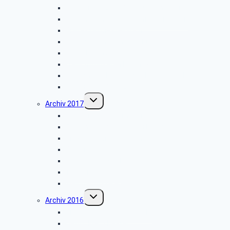
Wanderung zum Burgmuseum Horn
Informationen zu den Pflegediensten
Grillfest in Diestelbruch
Stadtbesichtigung Marburg
Stadt Detmold
Freilichtmuseum Detmold
Besuch des Landesfunkhauses (NDR)
Weihnachtsfeier 2018
Untermenü
Archiv 2017
umschalten
Wanderung im Lemgoer Wald
Fahrt mit dem Bus nach Hamburg
Grillfest in Diestelbruch
Goslar
Landesgartenschau
Telefonmuseum
Weihnachtsfeier 2017
Untermenü
Archiv 2016
umschalten
Grünkohlessen in Detmold
Detmolder Theater