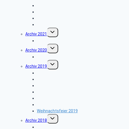
Heinz Nixdorf MuseumsForum
Grillfest in Diestelbruch
Grünkohlessen im Alter Krug
Weihnachtsfeier 2022
Untermenü
Archiv 2021
umschalten
Weihnachtsfeier 2021
Untermenü
Archiv 2020
umschalten
Vortrag über Hörgeräte
Untermenü
Archiv 2019
umschalten
Wanderung Externsteine
VW-Werk Wolfsburg
Grillfest in Diestelbruch
Minden-Schachtschleuse
Goeken-Backen
Besuch der Dr. Oetker Welt
Weihnachtsfeier 2019
Untermenü
Archiv 2018
umschalten
Gefahren in der dunklen Jahreszeit