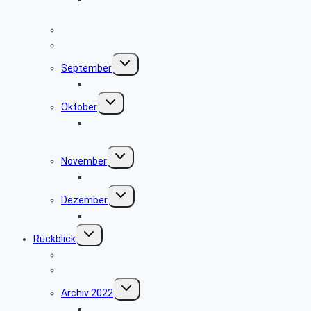
Herford
Juli
August
Untermenü
September
umschalten
Besuch der Heerser Mühle
Untermenü
Oktober
umschalten
Radio- und Telefonmuseum im alten
Verstärkeramt St. Viet
Untermenü
November
umschalten
keine Veranstaltung
Untermenü
Dezember
umschalten
Weihnachtsfeier 2025
Untermenü
Rückblick
umschalten
Jahresprogramme als PDF
Archiv 2023
Untermenü
Archiv 2022
umschalten
Papiermühle Schieder