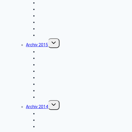
Info der PBeaKK
Grillfest in Diestelbruch
Vor­trag: IP-Te­le­fo­nie
Münster
Schiedersee-Schifffahrt
Weihnachtsfeier 2016
Untermenü
Archiv 2015
umschalten
Schlossbesichtigung in Detmold
Besichtigung des Tabak- und Zigarrenmuseums
Besichtigung des Briefzentrums Herford
Fahrt zum Möhnesee
Grillfest in Diestelbruch
Besichtigung Strate-Brauerei Detmold
Besichtigung der PSD-Bank in Münster
Weihnachtsfeier 2015
Untermenü
Archiv 2014
umschalten
Vortrag: „Umsorgt im Alter”
Glühwein-Wanderung
Stadtwerke Lemgo