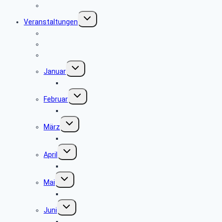
Was tun im Notfall ?
Untermenü
Veranstaltungen
umschalten
Anmeldeformular
Hinweise zu unseren Reisen
Reisebedingungen
Untermenü
Januar
umschalten
keine Veranstaltung
Untermenü
Februar
umschalten
keine Veranstaltung
Untermenü
März
umschalten
Museum und Café Ziegelei Lage
Untermenü
April
umschalten
Museum Fürstenberger Porzellan
Untermenü
Mai
umschalten
Grillfest in Diestelbruch
Untermenü
Juni
umschalten
Radtour vom Ziegeleimuseum in Lage nach