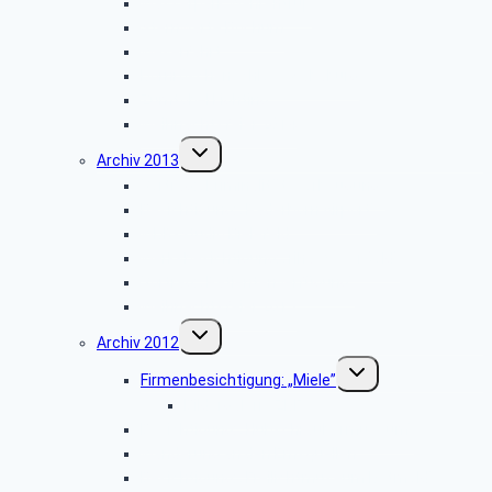
Wasserpark Währentrup
Sternwarte Bochum
Weserfahrt
Dornröschenschloss Sababurg
Zumtobel Lighting
Weihnachtsfeier 2014
Untermenü
Archiv 2013
umschalten
Vortrag: „Kriminalitätsvorbeugung”
Besichtigung: „Paderborn Airport”
WDR-Studio Bielefeld
Werksbesichtigung: „riha WeserGold”
Vortrag: „Patientenverfügung”
Weihnachtsfeier 2013
Untermenü
Archiv 2012
umschalten
Untermenü
Firmenbesichtigung: „Miele”
umschalten
Bildergalerie ZDF
Besichtigung: „Hubschraubermuseum”
Wanderung an den Emsquellen
Besichtigung: „Freilichtmuseum Detmold”