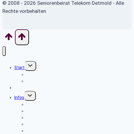
© 2008 - 2026 Seniorenbeirat Telekom Detmold - Alle
Rechte vorbehalten
Untermenü
Start
umschalten
Willkommen
Wo finde ich was
Aktuelles
Untermenü
Infos
umschalten
Sicherheits- und Verbrauchertipps
Beamte
Tarifkräfte
Krankenkassen
Bevollmächtigung