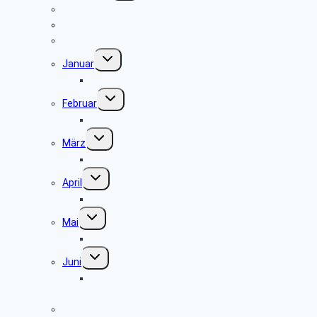
Anmeldeformular
Hinweise zu unseren Reisen
Reisebedingungen
Untermenü
Januar
umschalten
keine Veranstaltung
Untermenü
Februar
umschalten
keine Veranstaltung
Untermenü
März
umschalten
Museum und Café Ziegelei Lage
Untermenü
April
umschalten
Museum Fürstenberger Porzellan
Untermenü
Mai
umschalten
Grillfest in Diestelbruch
Untermenü
Juni
umschalten
Radtour vom Ziegeleimuseum in Lage nach
Herford
Juli