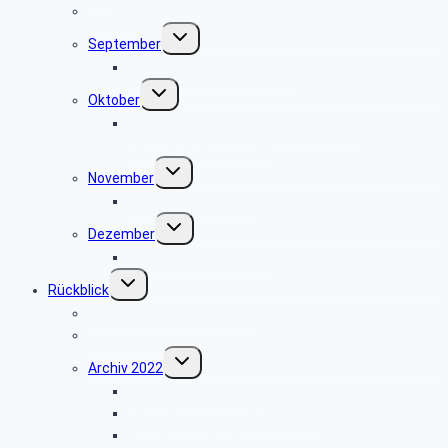
August
Untermenü
September
umschalten
Besuch der Heerser Mühle
Untermenü
Oktober
umschalten
Radio- und Telefonmuseum im alten
Verstärkeramt St. Viet
Untermenü
November
umschalten
keine Veranstaltung
Untermenü
Dezember
umschalten
Weihnachtsfeier 2025
Untermenü
Rückblick
umschalten
Jahresprogramme als PDF
Archiv 2023
Untermenü
Archiv 2022
umschalten
Papiermühle Schieder
Heinz Nixdorf MuseumsForum
Grillfest in Diestelbruch