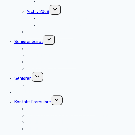
Weihnachtsfeier 2009
Untermenü
Archiv 2008
umschalten
Besichtigung des Heinz Nixdorf Museums
Weihnachtsfeier 2008
Bautrupp Lage von 1953
Untermenü
Seniorenbeirat
umschalten
Über uns
Seniorenbeirat Bielefeld
Seniorenbeirat Paderborn
Die anderen SBR
Untermenü
Senioren
umschalten
Seniorenfrühstück
Newsletter-Anmeldung
Untermenü
Kontakt-Formulare
umschalten
E-Mail an Ermano Wabner versenden:
E-Mail an Brigitte Kopeć-Trojański versenden:
E-Mail an Thomas Brune versenden:
E-Mail an Claus Meierjohann versenden: