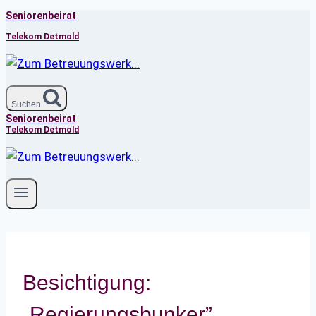
Seniorenbeirat
Zum
Inhalt
Telekom Detmold
springen
Suchen
Seniorenbeirat
Telekom Detmold
Besichtigung:
„Regierungsbunker”