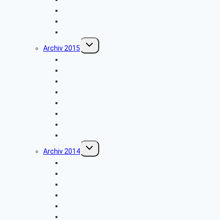
Münster
Schiedersee-Schifffahrt
Weihnachtsfeier 2016
Untermenü
Archiv 2015
umschalten
Schlossbesichtigung in Detmold
Besichtigung des Tabak- und Zigarrenmuseums
Besichtigung des Briefzentrums Herford
Fahrt zum Möhnesee
Grillfest in Diestelbruch
Besichtigung Strate-Brauerei Detmold
Besichtigung der PSD-Bank in Münster
Weihnachtsfeier 2015
Untermenü
Archiv 2014
umschalten
Vortrag: „Umsorgt im Alter”
Glühwein-Wanderung
Stadtwerke Lemgo
Wasserpark Währentrup
Sternwarte Bochum
Weserfahrt