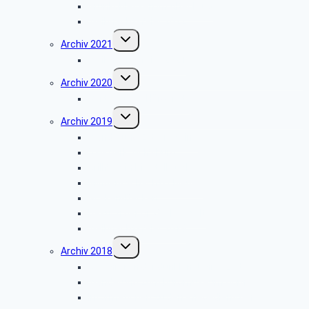
Grünkohlessen im Alter Krug
Weihnachtsfeier 2022
Untermenü
Archiv 2021
umschalten
Weihnachtsfeier 2021
Untermenü
Archiv 2020
umschalten
Vortrag über Hörgeräte
Untermenü
Archiv 2019
umschalten
Wanderung Externsteine
VW-Werk Wolfsburg
Grillfest in Diestelbruch
Minden-Schachtschleuse
Goeken-Backen
Besuch der Dr. Oetker Welt
Weihnachtsfeier 2019
Untermenü
Archiv 2018
umschalten
Gefahren in der dunklen Jahreszeit
Wanderung zum Burgmuseum Horn
Informationen zu den Pflegediensten