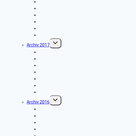
Grillfest in Diestelbruch
Stadtbesichtigung Marburg
Stadt Detmold
Freilichtmuseum Detmold
Besuch des Landesfunkhauses (NDR)
Weihnachtsfeier 2018
Untermenü
Archiv 2017
umschalten
Wanderung im Lemgoer Wald
Fahrt mit dem Bus nach Hamburg
Grillfest in Diestelbruch
Goslar
Landesgartenschau
Telefonmuseum
Weihnachtsfeier 2017
Untermenü
Archiv 2016
umschalten
Grünkohlessen in Detmold
Detmolder Theater
Info der PBeaKK
Grillfest in Diestelbruch
Vor­trag: IP-Te­le­fo­nie