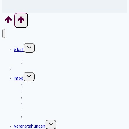
Untermenü
Start
umschalten
Willkommen
Wo finde ich was
Aktuelles
Untermenü
Infos
umschalten
Sicherheits- und Verbrauchertipps
Beamte
Tarifkräfte
Krankenkassen
Bevollmächtigung
Was tun im Notfall ?
Untermenü
Veranstaltungen
umschalten