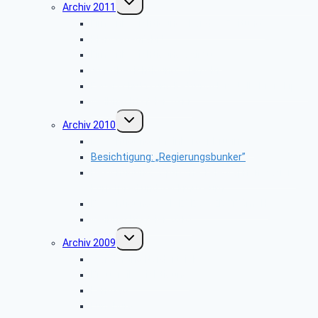
Archiv 2011
umschalten
Firmenbesichtigung: „Landes-Zeitung”
Planwagenfahrt
Firmenbesichtigung: „Airbus”
Stadtbesichtigung: „Hameln”
Feuerschutz- und Rettungsleitstelle Kreis Lippe
Weihnachtsfeier 2011
Untermenü
Archiv 2010
umschalten
Besichtigung: „Meinberger Brunnen”
Besichtigung: „Regierungsbunker”
Besichtigung: „Optische Telegraphenstation,
Kunstpfad und Sackmuseum”
Besichtigung der MEYER WERFT GmbH
Weihnachtsfeier 2010
Untermenü
Archiv 2009
umschalten
Wanderung Norderteich
Brauereibesichtigung
Landtag
Lüneburg