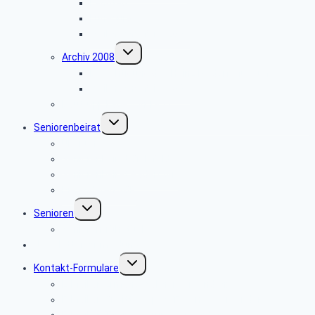
Landtag
Lüneburg
Weihnachtsfeier 2009
Untermenü
Archiv 2008
umschalten
Besichtigung des Heinz Nixdorf Museums
Weihnachtsfeier 2008
Bautrupp Lage von 1953
Untermenü
Seniorenbeirat
umschalten
Über uns
Seniorenbeirat Bielefeld
Seniorenbeirat Paderborn
Die anderen SBR
Untermenü
Senioren
umschalten
Seniorenfrühstück
Newsletter-Anmeldung
Untermenü
Kontakt-Formulare
umschalten
E-Mail an Ermano Wabner versenden:
E-Mail an Brigitte Kopeć-Trojański versenden:
E-Mail an Thomas Brune versenden: