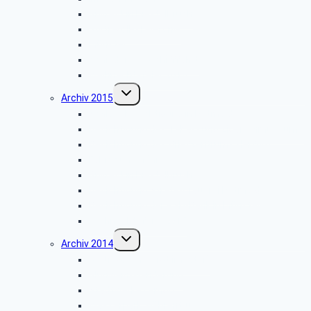
Grillfest in Diestelbruch
Vor­trag: IP-Te­le­fo­nie
Münster
Schiedersee-Schifffahrt
Weihnachtsfeier 2016
Untermenü
Archiv 2015
umschalten
Schlossbesichtigung in Detmold
Besichtigung des Tabak- und Zigarrenmuseums
Besichtigung des Briefzentrums Herford
Fahrt zum Möhnesee
Grillfest in Diestelbruch
Besichtigung Strate-Brauerei Detmold
Besichtigung der PSD-Bank in Münster
Weihnachtsfeier 2015
Untermenü
Archiv 2014
umschalten
Vortrag: „Umsorgt im Alter”
Glühwein-Wanderung
Stadtwerke Lemgo
Wasserpark Währentrup