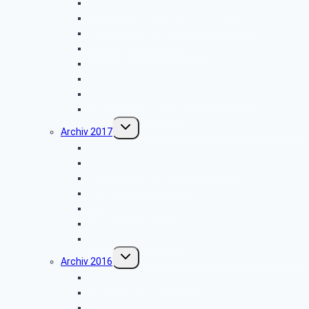
Wanderung zum Burgmuseum Horn
Informationen zu den Pflegediensten
Grillfest in Diestelbruch
Stadtbesichtigung Marburg
Stadt Detmold
Freilichtmuseum Detmold
Besuch des Landesfunkhauses (NDR)
Weihnachtsfeier 2018
Untermenü
Archiv 2017
umschalten
Wanderung im Lemgoer Wald
Fahrt mit dem Bus nach Hamburg
Grillfest in Diestelbruch
Goslar
Landesgartenschau
Telefonmuseum
Weihnachtsfeier 2017
Untermenü
Archiv 2016
umschalten
Grünkohlessen in Detmold
Detmolder Theater
Info der PBeaKK