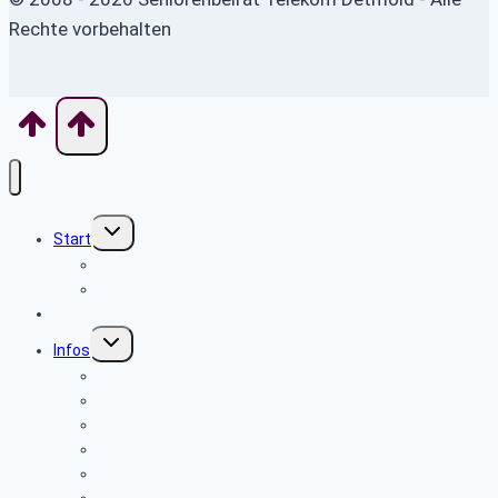
Rechte vorbehalten
Untermenü
Start
umschalten
Willkommen
Wo finde ich was
Aktuelles
Untermenü
Infos
umschalten
Sicherheits- und Verbrauchertipps
Beamte
Tarifkräfte
Krankenkassen
Bevollmächtigung
Was tun im Notfall ?