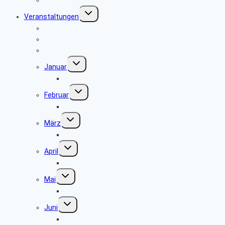
Untermenü
Veranstaltungen
umschalten
Anmeldeformular
Hinweise zu unseren Reisen
Reisebedingungen
Untermenü
Januar
umschalten
keine Veranstaltung
Untermenü
Februar
umschalten
keine Veranstaltung
Untermenü
März
umschalten
Museum und Café Ziegelei Lage
Untermenü
April
umschalten
Museum Fürstenberger Porzellan
Untermenü
Mai
umschalten
Grillfest in Diestelbruch
Untermenü
Juni
umschalten
Radtour vom Ziegeleimuseum in Lage nach