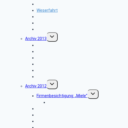
Sternwarte Bochum
Weserfahrt
Dornröschenschloss Sababurg
Zumtobel Lighting
Weihnachtsfeier 2014
Untermenü
Archiv 2013
umschalten
Vortrag: „Kriminalitätsvorbeugung”
Besichtigung: „Paderborn Airport”
WDR-Studio Bielefeld
Werksbesichtigung: „riha WeserGold”
Vortrag: „Patientenverfügung”
Weihnachtsfeier 2013
Untermenü
Archiv 2012
umschalten
Untermenü
Firmenbesichtigung: „Miele”
umschalten
Bildergalerie ZDF
Besichtigung: „Hubschraubermuseum”
Wanderung an den Emsquellen
Besichtigung: „Freilichtmuseum Detmold”
Firmenbesichtigung: „CLAAS Harsewinkel”