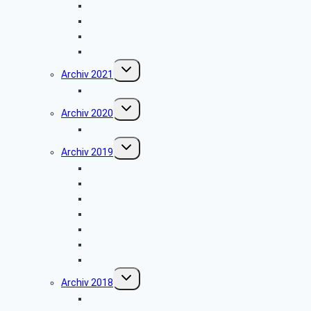
Heinz Nixdorf MuseumsForum
Grillfest in Diestelbruch
Grünkohlessen im Alter Krug
Weihnachtsfeier 2022
Untermenü
Archiv 2021
umschalten
Weihnachtsfeier 2021
Untermenü
Archiv 2020
umschalten
Vortrag über Hörgeräte
Untermenü
Archiv 2019
umschalten
Wanderung Externsteine
VW-Werk Wolfsburg
Grillfest in Diestelbruch
Minden-Schachtschleuse
Goeken-Backen
Besuch der Dr. Oetker Welt
Weihnachtsfeier 2019
Untermenü
Archiv 2018
umschalten
Gefahren in der dunklen Jahreszeit