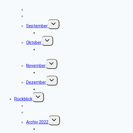
Herford
Juli
August
Untermenü
September
umschalten
Besuch der Heerser Mühle
Untermenü
Oktober
umschalten
Radio- und Telefonmuseum im alten
Verstärkeramt St. Viet
Untermenü
November
umschalten
keine Veranstaltung
Untermenü
Dezember
umschalten
Weihnachtsfeier 2025
Untermenü
Rückblick
umschalten
Jahresprogramme als PDF
Archiv 2023
Untermenü
Archiv 2022
umschalten
Papiermühle Schieder