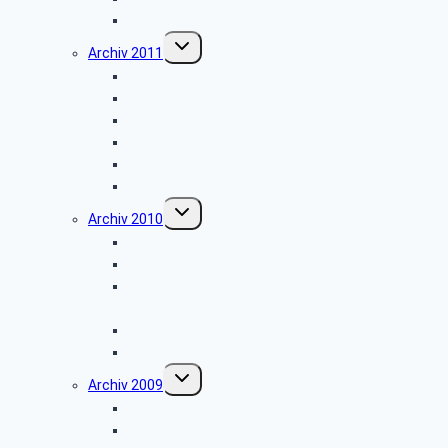
Weihnachtsfeier 2012
Untermenü
Archiv 2011
umschalten
Firmenbesichtigung: „Landes-Zeitung”
Planwagenfahrt
Firmenbesichtigung: „Airbus”
Stadtbesichtigung: „Hameln”
Feuerschutz- und Rettungsleitstelle Kreis Lippe
Weihnachtsfeier 2011
Untermenü
Archiv 2010
umschalten
Besichtigung: „Meinberger Brunnen”
Besichtigung: „Regierungsbunker”
Besichtigung: „Optische Telegraphenstation,
Kunstpfad und Sackmuseum”
Besichtigung der MEYER WERFT GmbH
Weihnachtsfeier 2010
Untermenü
Archiv 2009
umschalten
Wanderung Norderteich
Brauereibesichtigung