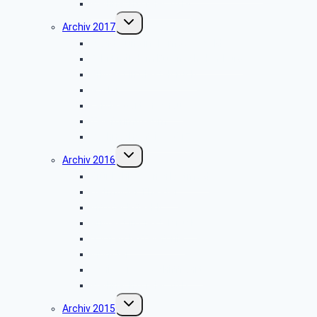
Weihnachtsfeier 2018
Untermenü
Archiv 2017
umschalten
Wanderung im Lemgoer Wald
Fahrt mit dem Bus nach Hamburg
Grillfest in Diestelbruch
Goslar
Landesgartenschau
Telefonmuseum
Weihnachtsfeier 2017
Untermenü
Archiv 2016
umschalten
Grünkohlessen in Detmold
Detmolder Theater
Info der PBeaKK
Grillfest in Diestelbruch
Vor­trag: IP-Te­le­fo­nie
Münster
Schiedersee-Schifffahrt
Weihnachtsfeier 2016
Untermenü
Archiv 2015
umschalten