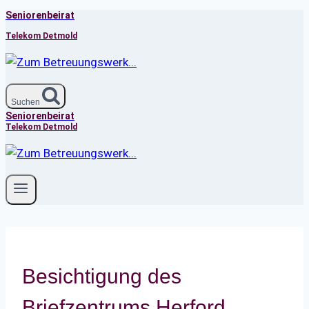
Seniorenbeirat
Zum
Inhalt
Telekom Detmold
springen
Suchen
Seniorenbeirat
Telekom Detmold
Besichtigung des
Briefzentrums Herford