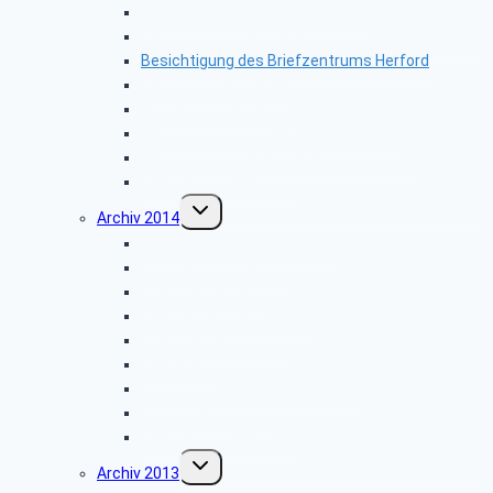
Schlossbesichtigung in Detmold
Besichtigung des Tabak- und Zigarrenmuseums
Besichtigung des Briefzentrums Herford
Fahrt zum Möhnesee
Grillfest in Diestelbruch
Besichtigung Strate-Brauerei Detmold
Besichtigung der PSD-Bank in Münster
Weihnachtsfeier 2015
Untermenü
Archiv 2014
umschalten
Vortrag: „Umsorgt im Alter”
Glühwein-Wanderung
Stadtwerke Lemgo
Wasserpark Währentrup
Sternwarte Bochum
Weserfahrt
Dornröschenschloss Sababurg
Zumtobel Lighting
Weihnachtsfeier 2014
Untermenü
Archiv 2013
umschalten