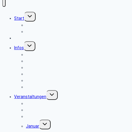
Untermenü
Start
umschalten
Willkommen
Wo finde ich was
Aktuelles
Untermenü
Infos
umschalten
Sicherheits- und Verbrauchertipps
Beamte
Tarifkräfte
Krankenkassen
Bevollmächtigung
Was tun im Notfall ?
Untermenü
Veranstaltungen
umschalten
Anmeldeformular
Hinweise zu unseren Reisen
Reisebedingungen
Untermenü
Januar
umschalten