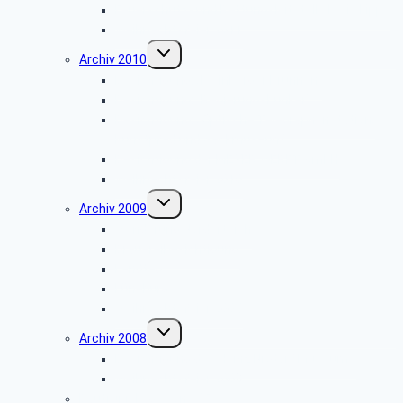
Feuerschutz- und Rettungsleitstelle Kreis Lippe
Weihnachtsfeier 2011
Untermenü
Archiv 2010
umschalten
Besichtigung: „Meinberger Brunnen”
Besichtigung: „Regierungsbunker”
Besichtigung: „Optische Telegraphenstation,
Kunstpfad und Sackmuseum”
Besichtigung der MEYER WERFT GmbH
Weihnachtsfeier 2010
Untermenü
Archiv 2009
umschalten
Wanderung Norderteich
Brauereibesichtigung
Landtag
Lüneburg
Weihnachtsfeier 2009
Untermenü
Archiv 2008
umschalten
Besichtigung des Heinz Nixdorf Museums
Weihnachtsfeier 2008
Bautrupp Lage von 1953