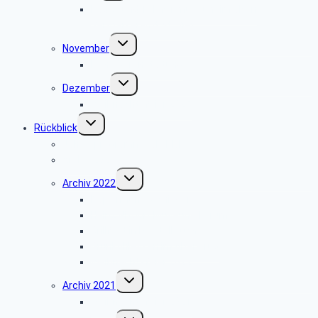
Radio- und Telefonmuseum im alten
Verstärkeramt St. Viet
Untermenü
November
umschalten
keine Veranstaltung
Untermenü
Dezember
umschalten
Weihnachtsfeier 2025
Untermenü
Rückblick
umschalten
Jahresprogramme als PDF
Archiv 2023
Untermenü
Archiv 2022
umschalten
Papiermühle Schieder
Heinz Nixdorf MuseumsForum
Grillfest in Diestelbruch
Grünkohlessen im Alter Krug
Weihnachtsfeier 2022
Untermenü
Archiv 2021
umschalten
Weihnachtsfeier 2021
Untermenü