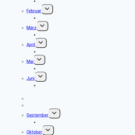
keine Veranstaltung
Untermenü
Februar
umschalten
keine Veranstaltung
Untermenü
März
umschalten
Museum und Café Ziegelei Lage
Untermenü
April
umschalten
Museum Fürstenberger Porzellan
Untermenü
Mai
umschalten
Grillfest in Diestelbruch
Untermenü
Juni
umschalten
Radtour vom Ziegeleimuseum in Lage nach
Herford
Juli
August
Untermenü
September
umschalten
Besuch der Heerser Mühle
Untermenü
Oktober
umschalten