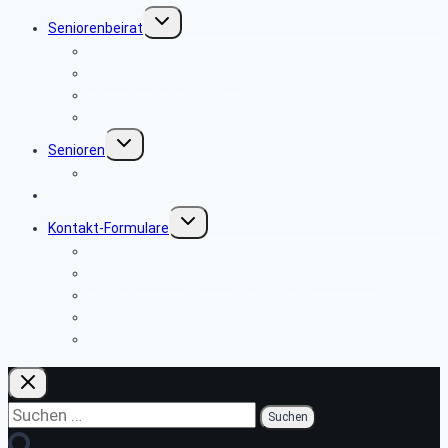
Untermenü
Seniorenbeirat
umschalten
Über uns
Seniorenbeirat Bielefeld
Seniorenbeirat Paderborn
Die anderen SBR
Untermenü
Senioren
umschalten
Seniorenfrühstück
Newsletter-Anmeldung
Untermenü
Kontakt-Formulare
umschalten
E-Mail an Ermano Wabner versenden:
E-Mail an Brigitte Kopeć-Trojański versenden:
E-Mail an Thomas Brune versenden:
E-Mail an Claus Meierjohann versenden:
E-Mail an Webmaster versenden
Suchen
nach: