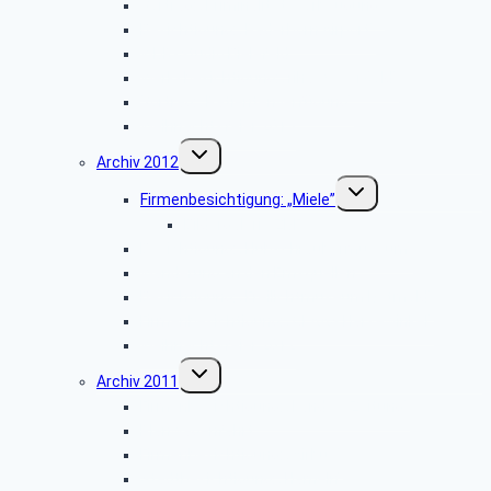
Vortrag: „Kriminalitätsvorbeugung”
Besichtigung: „Paderborn Airport”
WDR-Studio Bielefeld
Werksbesichtigung: „riha WeserGold”
Vortrag: „Patientenverfügung”
Weihnachtsfeier 2013
Untermenü
Archiv 2012
umschalten
Untermenü
Firmenbesichtigung: „Miele”
umschalten
Bildergalerie ZDF
Besichtigung: „Hubschraubermuseum”
Wanderung an den Emsquellen
Besichtigung: „Freilichtmuseum Detmold”
Firmenbesichtigung: „CLAAS Harsewinkel”
Weihnachtsfeier 2012
Untermenü
Archiv 2011
umschalten
Firmenbesichtigung: „Landes-Zeitung”
Planwagenfahrt
Firmenbesichtigung: „Airbus”
Stadtbesichtigung: „Hameln”