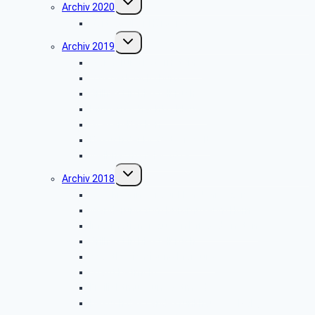
Archiv 2020
umschalten
Vortrag über Hörgeräte
Untermenü
Archiv 2019
umschalten
Wanderung Externsteine
VW-Werk Wolfsburg
Grillfest in Diestelbruch
Minden-Schachtschleuse
Goeken-Backen
Besuch der Dr. Oetker Welt
Weihnachtsfeier 2019
Untermenü
Archiv 2018
umschalten
Gefahren in der dunklen Jahreszeit
Wanderung zum Burgmuseum Horn
Informationen zu den Pflegediensten
Grillfest in Diestelbruch
Stadtbesichtigung Marburg
Stadt Detmold
Freilichtmuseum Detmold
Besuch des Landesfunkhauses (NDR)