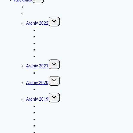
Rückblick
umschalten
Jahresprogramme als PDF
Archiv 2023
Untermenü
Archiv 2022
umschalten
Papiermühle Schieder
Heinz Nixdorf MuseumsForum
Grillfest in Diestelbruch
Grünkohlessen im Alter Krug
Weihnachtsfeier 2022
Untermenü
Archiv 2021
umschalten
Weihnachtsfeier 2021
Untermenü
Archiv 2020
umschalten
Vortrag über Hörgeräte
Untermenü
Archiv 2019
umschalten
Wanderung Externsteine
VW-Werk Wolfsburg
Grillfest in Diestelbruch
Minden-Schachtschleuse
Goeken-Backen