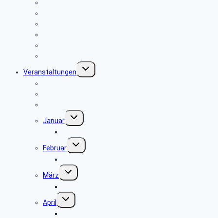
Sicherheits- und Verbrauchertipps
Beamte
Tarifkräfte
Krankenkassen
Bevollmächtigung
Was tun im Notfall ?
Untermenü
Veranstaltungen
umschalten
Anmeldeformular
Hinweise zu unseren Reisen
Reisebedingungen
Untermenü
Januar
umschalten
keine Veranstaltung
Untermenü
Februar
umschalten
keine Veranstaltung
Untermenü
März
umschalten
Museum und Café Ziegelei Lage
Untermenü
April
umschalten
Museum Fürstenberger Porzellan