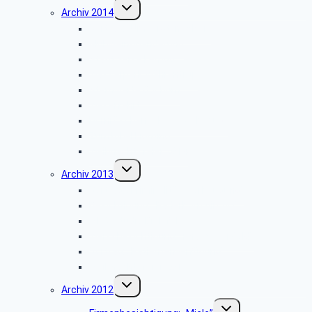
Untermenü
Archiv 2014
umschalten
Vortrag: „Umsorgt im Alter”
Glühwein-Wanderung
Stadtwerke Lemgo
Wasserpark Währentrup
Sternwarte Bochum
Weserfahrt
Dornröschenschloss Sababurg
Zumtobel Lighting
Weihnachtsfeier 2014
Untermenü
Archiv 2013
umschalten
Vortrag: „Kriminalitätsvorbeugung”
Besichtigung: „Paderborn Airport”
WDR-Studio Bielefeld
Werksbesichtigung: „riha WeserGold”
Vortrag: „Patientenverfügung”
Weihnachtsfeier 2013
Untermenü
Archiv 2012
umschalten
Untermenü