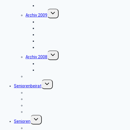
Weihnachtsfeier 2010
Untermenü
Archiv 2009
umschalten
Wanderung Norderteich
Brauereibesichtigung
Landtag
Lüneburg
Weihnachtsfeier 2009
Untermenü
Archiv 2008
umschalten
Besichtigung des Heinz Nixdorf Museums
Weihnachtsfeier 2008
Bautrupp Lage von 1953
Untermenü
Seniorenbeirat
umschalten
Über uns
Seniorenbeirat Bielefeld
Seniorenbeirat Paderborn
Die anderen SBR
Untermenü
Senioren
umschalten
Seniorenfrühstück