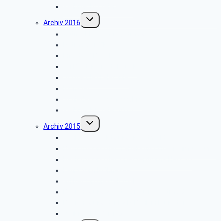
Weihnachtsfeier 2017
Untermenü
Archiv 2016
umschalten
Grünkohlessen in Detmold
Detmolder Theater
Info der PBeaKK
Grillfest in Diestelbruch
Vor­trag: IP-Te­le­fo­nie
Münster
Schiedersee-Schifffahrt
Weihnachtsfeier 2016
Untermenü
Archiv 2015
umschalten
Schlossbesichtigung in Detmold
Besichtigung des Tabak- und Zigarrenmuseums
Besichtigung des Briefzentrums Herford
Fahrt zum Möhnesee
Grillfest in Diestelbruch
Besichtigung Strate-Brauerei Detmold
Besichtigung der PSD-Bank in Münster
Weihnachtsfeier 2015