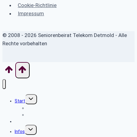
Cookie-Richtlinie
Impressum
© 2008 - 2026 Seniorenbeirat Telekom Detmold - Alle
Rechte vorbehalten
Untermenü
Start
umschalten
Willkommen
Wo finde ich was
Aktuelles
Untermenü
Infos
umschalten