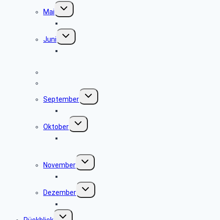
Untermenü
Mai
umschalten
Grillfest in Diestelbruch
Untermenü
Juni
umschalten
Radtour vom Ziegeleimuseum in Lage nach
Herford
Juli
August
Untermenü
September
umschalten
Besuch der Heerser Mühle
Untermenü
Oktober
umschalten
Radio- und Telefonmuseum im alten
Verstärkeramt St. Viet
Untermenü
November
umschalten
keine Veranstaltung
Untermenü
Dezember
umschalten
Weihnachtsfeier 2025
Untermenü