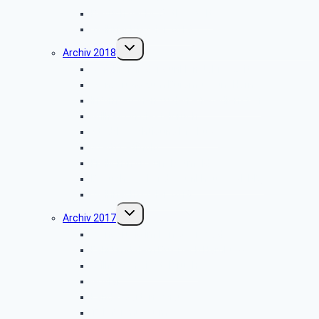
Besuch der Dr. Oetker Welt
Weihnachtsfeier 2019
Untermenü
Archiv 2018
umschalten
Gefahren in der dunklen Jahreszeit
Wanderung zum Burgmuseum Horn
Informationen zu den Pflegediensten
Grillfest in Diestelbruch
Stadtbesichtigung Marburg
Stadt Detmold
Freilichtmuseum Detmold
Besuch des Landesfunkhauses (NDR)
Weihnachtsfeier 2018
Untermenü
Archiv 2017
umschalten
Wanderung im Lemgoer Wald
Fahrt mit dem Bus nach Hamburg
Grillfest in Diestelbruch
Goslar
Landesgartenschau
Telefonmuseum