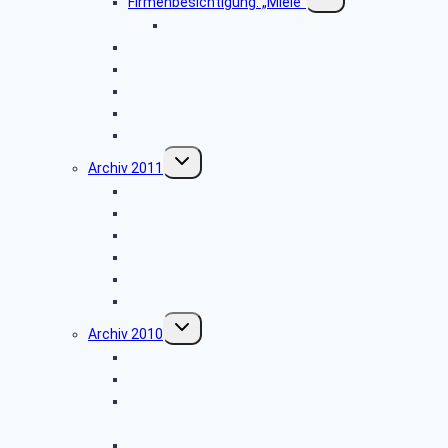
Firmenbesichtigung: „Miele”
umschalten
Bildergalerie ZDF
Besichtigung: „Hubschraubermuseum”
Wanderung an den Emsquellen
Besichtigung: „Freilichtmuseum Detmold”
Firmenbesichtigung: „CLAAS Harsewinkel”
Weihnachtsfeier 2012
Untermenü
Archiv 2011
umschalten
Firmenbesichtigung: „Landes-Zeitung”
Planwagenfahrt
Firmenbesichtigung: „Airbus”
Stadtbesichtigung: „Hameln”
Feuerschutz- und Rettungsleitstelle Kreis Lippe
Weihnachtsfeier 2011
Untermenü
Archiv 2010
umschalten
Besichtigung: „Meinberger Brunnen”
Besichtigung: „Regierungsbunker”
Besichtigung: „Optische Telegraphenstation,
Kunstpfad und Sackmuseum”
Besichtigung der MEYER WERFT GmbH