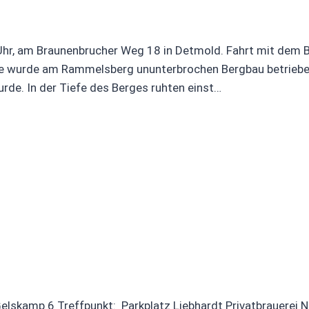
hr, am Braunenbrucher Weg 18 in Detmold. Fahrt mit dem Bu
re wurde am Rammelsberg ununterbrochen Bergbau betriebe
de. In der Tiefe des Berges ruhten einst…
elskamp 6 Treffpunkt: Parkplatz Liebhardt Privatbrauerei 