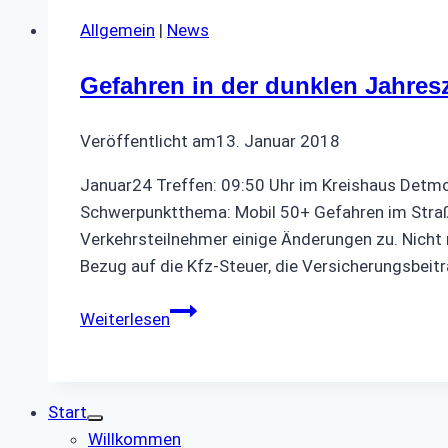
Allgemein
|
News
Gefahren in der dunklen Jahresz
Veröffentlicht am
13. Januar 2018
Januar24 Treffen: 09:50 Uhr im Kreishaus Detm
Schwerpunktthema: Mobil 50+ Gefahren im Stra
Verkehrsteilnehmer einige Änderungen zu. Nicht 
Bezug auf die Kfz-Steuer, die Versicherungsbeit
Gefahren
Weiterlesen
in
der
dunklen
Start
Jahreszeit
Willkommen