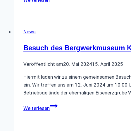
Weiterlesen
zur
Inflationsausgleichsprämie
für
Versorgungsempfänger
News
Besuch des Bergwerkmuseum K
Veröffentlicht am
20. Mai 2024
15. April 2025
Hiermit laden wir zu einem gemeinsamen Besuch
ein. Wir treffen uns am 12. Juni 2024 um 10:00
Betriebsgelände der ehemaligen Eisenerzgrube 
Besuch
Weiterlesen
des
Bergwerkmuseum
Kleinenbremen