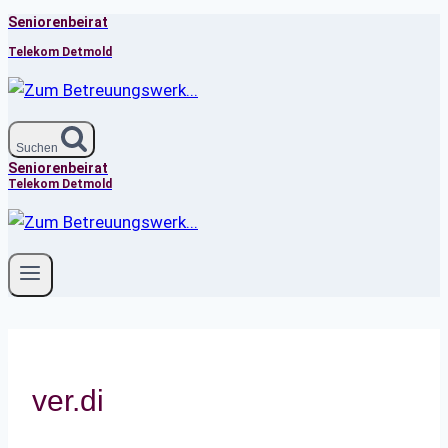
Seniorenbeirat
Zum
Inhalt
Telekom Detmold
springen
Suchen
Seniorenbeirat
Telekom Detmold
ver.di