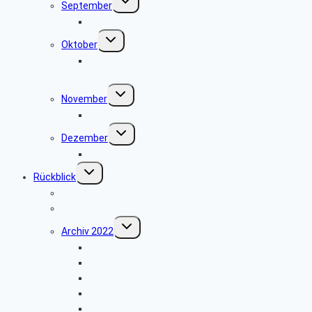
September
umschalten
Besuch der Heerser Mühle
Untermenü
Oktober
umschalten
Radio- und Telefonmuseum im alten
Verstärkeramt St. Viet
Untermenü
November
umschalten
keine Veranstaltung
Untermenü
Dezember
umschalten
Weihnachtsfeier 2025
Untermenü
Rückblick
umschalten
Jahresprogramme als PDF
Archiv 2023
Untermenü
Archiv 2022
umschalten
Papiermühle Schieder
Heinz Nixdorf MuseumsForum
Grillfest in Diestelbruch
Grünkohlessen im Alter Krug
Weihnachtsfeier 2022