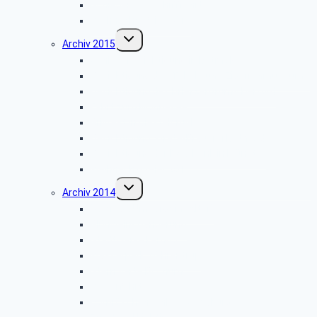
Schiedersee-Schifffahrt
Weihnachtsfeier 2016
Untermenü
Archiv 2015
umschalten
Schlossbesichtigung in Detmold
Besichtigung des Tabak- und Zigarrenmuseums
Besichtigung des Briefzentrums Herford
Fahrt zum Möhnesee
Grillfest in Diestelbruch
Besichtigung Strate-Brauerei Detmold
Besichtigung der PSD-Bank in Münster
Weihnachtsfeier 2015
Untermenü
Archiv 2014
umschalten
Vortrag: „Umsorgt im Alter”
Glühwein-Wanderung
Stadtwerke Lemgo
Wasserpark Währentrup
Sternwarte Bochum
Weserfahrt
Dornröschenschloss Sababurg