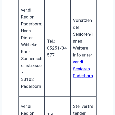
ver.di
Region
Vorsitzen
Paderborn:
der
Hans-
Senioren/i
Dieter
Tel.:
nnen
Wibbeke
05251/34
Weitere
Karl-
577
Info unter
Sonnensch
ver.di-
einstrasse
Senioren
7
Paderborn
.
33102
Paderborn
ver.di
Stellvertre
Region
tender
Tel.: