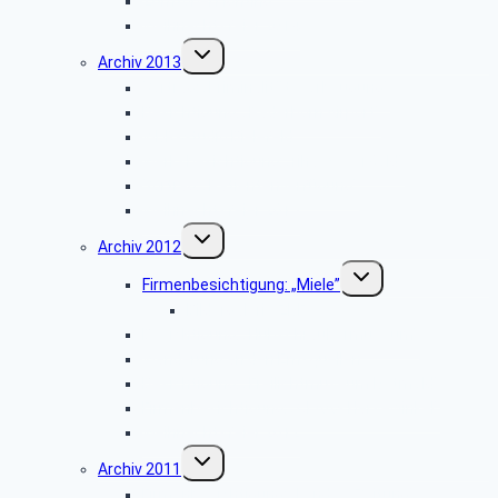
Zumtobel Lighting
Weihnachtsfeier 2014
Untermenü
Archiv 2013
umschalten
Vortrag: „Kriminalitätsvorbeugung”
Besichtigung: „Paderborn Airport”
WDR-Studio Bielefeld
Werksbesichtigung: „riha WeserGold”
Vortrag: „Patientenverfügung”
Weihnachtsfeier 2013
Untermenü
Archiv 2012
umschalten
Untermenü
Firmenbesichtigung: „Miele”
umschalten
Bildergalerie ZDF
Besichtigung: „Hubschraubermuseum”
Wanderung an den Emsquellen
Besichtigung: „Freilichtmuseum Detmold”
Firmenbesichtigung: „CLAAS Harsewinkel”
Weihnachtsfeier 2012
Untermenü
Archiv 2011
umschalten
Firmenbesichtigung: „Landes-Zeitung”