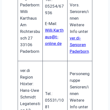
Paderborn:
Vors.
05254/67
Willi
Senioren/i
936
Karthaus
nnen
E-Mail:
Am
Weitere
Willi.Karth
Richtersbu
Info unter
aus@t-
sch 27
ver.di-
online.de
33106
Senioren
Paderborn
Paderborn
.
ver.di
Personeng
Region
ruppe
Höxter:
Senioren/i
Hans-Uwe
Tel.:
nnen
Schmidt
05531/10
Weitere
Legatensti
81
Info unter