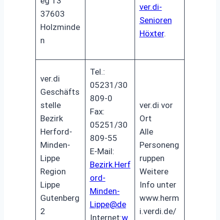
eg 13
ver.di-
37603
Senioren
Holzminde
Höxter
.
n
Tel.:
ver.di
05231/30
Geschäfts
809-0
stelle
ver.di vor
Fax:
Bezirk
Ort
05251/30
Herford-
Alle
809-55
Minden-
Personeng
E-Mail:
Lippe
ruppen
Bezirk.Herf
Region
Weitere
ord-
Lippe
Info unter
Minden-
Gutenberg
www.herm
Lippe@de
2
i.verdi.de/
Internet:
w