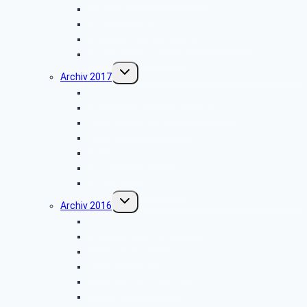
Stadt Detmold
Freilichtmuseum Detmold
Besuch des Landesfunkhauses (NDR)
Weihnachtsfeier 2018
Untermenü
Archiv 2017
umschalten
Wanderung im Lemgoer Wald
Fahrt mit dem Bus nach Hamburg
Grillfest in Diestelbruch
Goslar
Landesgartenschau
Telefonmuseum
Weihnachtsfeier 2017
Untermenü
Archiv 2016
umschalten
Grünkohlessen in Detmold
Detmolder Theater
Info der PBeaKK
Grillfest in Diestelbruch
Vor­trag: IP-Te­le­fo­nie
Münster