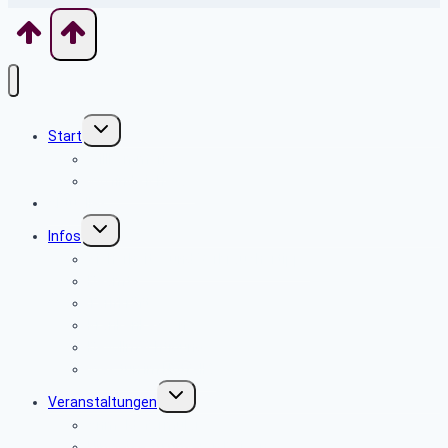
Untermenü
Start
umschalten
Willkommen
Wo finde ich was
Aktuelles
Untermenü
Infos
umschalten
Sicherheits- und Verbrauchertipps
Beamte
Tarifkräfte
Krankenkassen
Bevollmächtigung
Was tun im Notfall ?
Untermenü
Veranstaltungen
umschalten
Anmeldeformular
Hinweise zu unseren Reisen