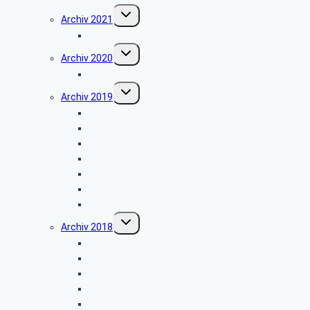
Untermenü
Archiv 2021
umschalten
Weihnachtsfeier 2021
Untermenü
Archiv 2020
umschalten
Vortrag über Hörgeräte
Untermenü
Archiv 2019
umschalten
Wanderung Externsteine
VW-Werk Wolfsburg
Grillfest in Diestelbruch
Minden-Schachtschleuse
Goeken-Backen
Besuch der Dr. Oetker Welt
Weihnachtsfeier 2019
Untermenü
Archiv 2018
umschalten
Gefahren in der dunklen Jahreszeit
Wanderung zum Burgmuseum Horn
Informationen zu den Pflegediensten
Grillfest in Diestelbruch
Stadtbesichtigung Marburg