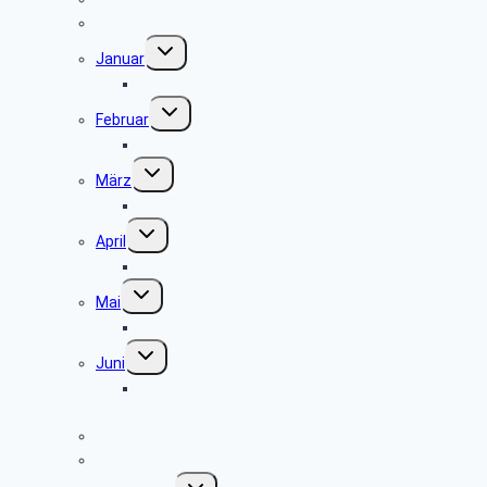
Reisebedingungen
Untermenü
Januar
umschalten
keine Veranstaltung
Untermenü
Februar
umschalten
keine Veranstaltung
Untermenü
März
umschalten
Museum und Café Ziegelei Lage
Untermenü
April
umschalten
Museum Fürstenberger Porzellan
Untermenü
Mai
umschalten
Grillfest in Diestelbruch
Untermenü
Juni
umschalten
Radtour vom Ziegeleimuseum in Lage nach
Herford
Juli
August
Untermenü