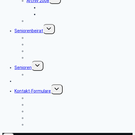
Archiv 2008
umschalten
Besichtigung des Heinz Nixdorf Museums
Weihnachtsfeier 2008
Bautrupp Lage von 1953
Untermenü
Seniorenbeirat
umschalten
Über uns
Seniorenbeirat Bielefeld
Seniorenbeirat Paderborn
Die anderen SBR
Untermenü
Senioren
umschalten
Seniorenfrühstück
Newsletter-Anmeldung
Untermenü
Kontakt-Formulare
umschalten
E-Mail an Ermano Wabner versenden:
E-Mail an Brigitte Kopeć-Trojański versenden:
E-Mail an Thomas Brune versenden:
E-Mail an Claus Meierjohann versenden:
E-Mail an Webmaster versenden