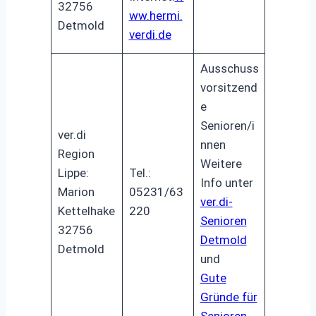
32756
ww.hermi.
Detmold
verdi.de
Ausschuss
vorsitzend
e
Senioren/i
ver.di
nnen
Region
Weitere
Lippe:
Tel.:
Info unter
Marion
05231/63
ver.di-
Kettelhake
220
Senioren
32756
Detmold
Detmold
und
Gute
Gründe für
Senioren
.