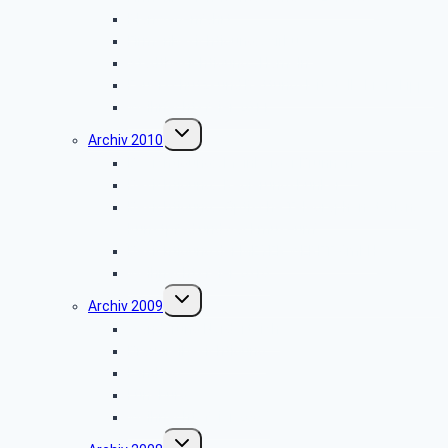
Planwagenfahrt
Firmenbesichtigung: „Airbus”
Stadtbesichtigung: „Hameln”
Feuerschutz- und Rettungsleitstelle Kreis Lippe
Weihnachtsfeier 2011
Untermenü
Archiv 2010
umschalten
Besichtigung: „Meinberger Brunnen”
Besichtigung: „Regierungsbunker”
Besichtigung: „Optische Telegraphenstation,
Kunstpfad und Sackmuseum”
Besichtigung der MEYER WERFT GmbH
Weihnachtsfeier 2010
Untermenü
Archiv 2009
umschalten
Wanderung Norderteich
Brauereibesichtigung
Landtag
Lüneburg
Weihnachtsfeier 2009
Untermenü